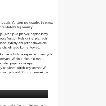
o Louis Vuitton pokazuje, że nasz
potentatów tej branży
e „Rz": jako pierwsi napisaliśmy
ouis Vuitton Polska i jej planach
sce. Wtedy ani przedstawiciele
e chcieli tego komentować.
ika, że w Polsce reprezentowanych
owych. Wiele z nich nie ma tu
a tylko poprzez sklepy
y sztukami toreb czy ubrań. W
owanych jest 86 proc. marek, w...
alnych tekstów opublikowanych