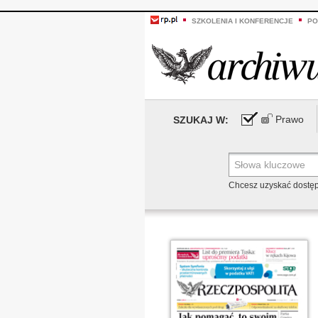
SZKOLENIA I KONFERENCJE
PO
Prawo
SZUKAJ W:
Chcesz uzyskać dostę