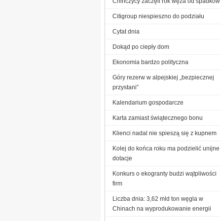
Chińczycy zaczęli rok węża od spadków
Citigroup niespieszno do podziału
Cytat dnia
Dokąd po ciepły dom
Ekonomia bardzo polityczna
Góry rezerw w alpejskiej „bezpiecznej
przystani”
Kalendarium gospodarcze
Karta zamiast świątecznego bonu
Klienci nadal nie spieszą się z kupnem
Kolej do końca roku ma podzielić unijne
dotacje
Konkurs o ekogranty budzi wątpliwości
firm
Liczba dnia: 3,62 mld ton węgla w
Chinach na wyprodukowanie energii