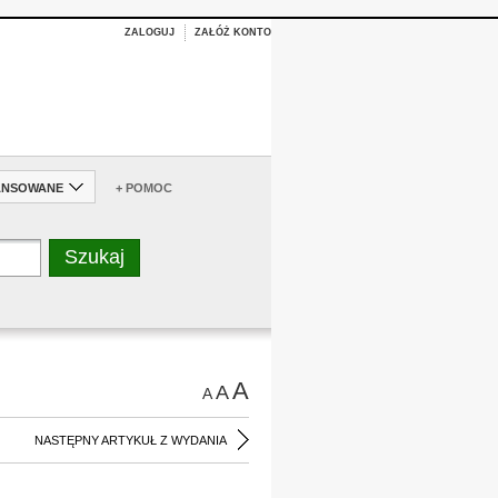
ZALOGUJ
ZAŁÓŻ KONTO
ANSOWANE
+ POMOC
A
A
A
NASTĘPNY ARTYKUŁ Z WYDANIA