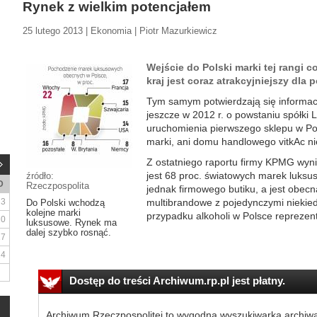
Rynek z wielkim potencjałem
25 lutego 2013 | Ekonomia | Piotr Mazurkiewicz
Wejście do Polski marki tej rangi c
kraj jest coraz atrakcyjniejszy dla 
Tym samym potwierdzają się informacj
jeszcze w 2012 r. o powstaniu spółki L
uruchomienia pierwszego sklepu w Pol
marki, ani domu handlowego vitkAc ni
Z ostatniego raportu firmy KPMG wyn
jest 68 proc. światowych marek luksus
źródło:
D
Rzeczpospolita
jednak firmowego butiku, a jest obecn
3
multibrandowe z pojedynczymi niekied
Do Polski wchodzą
kolejne marki
przypadku alkoholi w Polsce reprezent
10
luksusowe. Rynek ma
dalej szybko rosnąć.
17
24
Dostęp do treści Archiwum.rp.pl jest płatny.
Archiwum Rzeczpospolitej to wygodna wyszukiwarka archiw