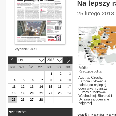
Na lepszy 
25 lutego 2013
Wydanie:
9471
luty
2013
«
»
PN
WT
ŚR
CZ
PT
SB
ND
źródło:
Rzeczpospolita
1
2
3
Austria, Czechy,
4
5
6
7
8
9
10
Estonia i Słowacja
należą do najlepiej
11
12
13
14
15
16
17
ocenianych państw
Europy Środkowo-
18
19
20
21
22
23
24
Wschodniej. Białoruś i
Ukraina są oceniane
25
26
27
28
najgorzej.
SPIS TREŚCI
zadłużenia zag