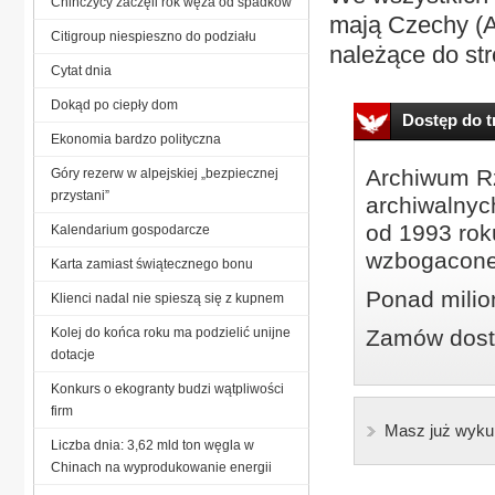
Chińczycy zaczęli rok węża od spadków
mają Czechy (A
Citigroup niespieszno do podziału
należące do str
Cytat dnia
Dokąd po ciepły dom
Dostęp do tr
Ekonomia bardzo polityczna
Archiwum Rz
Góry rezerw w alpejskiej „bezpiecznej
przystani”
archiwalnyc
od 1993 roku
Kalendarium gospodarcze
wzbogacone
Karta zamiast świątecznego bonu
Ponad milio
Klienci nadal nie spieszą się z kupnem
Kolej do końca roku ma podzielić unijne
Zamów dostę
dotacje
Konkurs o ekogranty budzi wątpliwości
firm
Masz już wyku
Liczba dnia: 3,62 mld ton węgla w
Chinach na wyprodukowanie energii