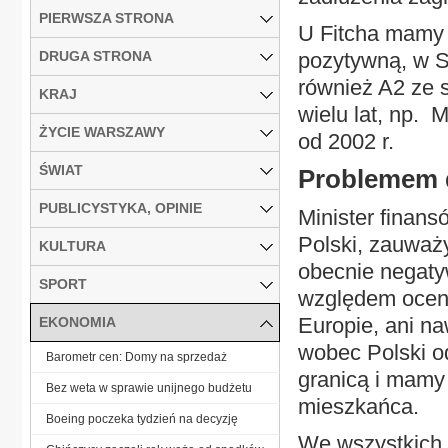
PIERWSZA STRONA
U Fitcha mamy 
DRUGA STRONA
pozytywną, w S
również A2 ze s
KRAJ
wielu lat, np.
ŻYCIE WARSZAWY
od 2002 r.
ŚWIAT
Problemem 
PUBLICYSTYKA, OPINIE
Minister finans
Polski, zauważy
KULTURA
obecnie negaty
SPORT
względem ocen 
Europie, ani na
EKONOMIA
wobec Polski o
Barometr cen: Domy na sprzedaż
granicą i mamy
Bez weta w sprawie unijnego budżetu
mieszkańca.
Boeing poczeka tydzień na decyzję
We wszystkich t