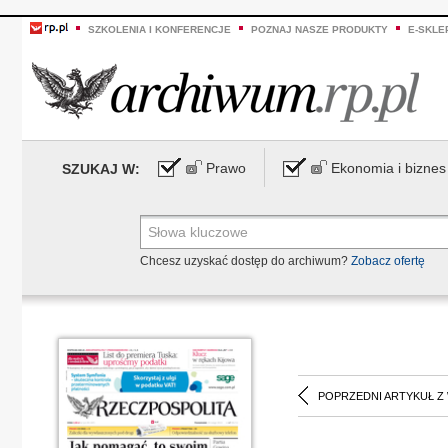
SZKOLENIA I KONFERENCJE
POZNAJ NASZE PRODUKTY
E-SKLE
Prawo
Ekonomia i biznes
SZUKAJ W:
Chcesz uzyskać dostęp do archiwum?
Zobacz ofertę
POPRZEDNI ARTYKUŁ Z