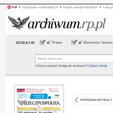
SZKOLENIA I KONFERENCJE
POZNAJ NASZE PRODUKTY
E-SKLE
Prawo
Ekonomia i biznes
SZUKAJ W:
Chcesz uzyskać dostęp do archiwum?
Zobacz ofertę
POPRZEDNI ARTYKUŁ Z