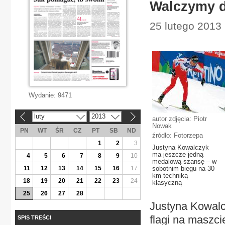
Walczymy d
25 lutego 2013 
Wydanie:
9471
luty
2013
«
»
autor zdjęcia: Piotr
Nowak
PN
WT
ŚR
CZ
PT
SB
ND
źródło: Fotorzepa
1
2
3
Justyna Kowalczyk
ma jeszcze jedną
4
5
6
7
8
9
10
medalową szansę – w
11
12
13
14
15
16
17
sobotnim biegu na 30
km techniką
18
19
20
21
22
23
24
klasyczną
25
26
27
28
Justyna Kowalcz
flagi na maszci
SPIS TREŚCI