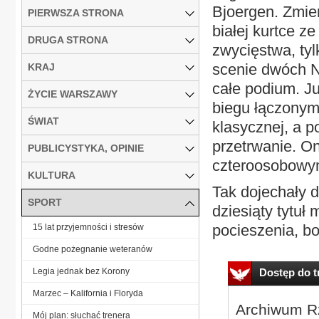
Bjoergen. Zmien
PIERWSZA STRONA
białej kurtce z
DRUGA STRONA
zwycięstwa, tyl
scenie dwóch No
KRAJ
całe podium. Ju
ŻYCIE WARSZAWY
biegu łączonym
ŚWIAT
klasycznej, a p
przetrwanie. O
PUBLICYSTYKA, OPINIE
czteroosobowy
KULTURA
Tak dojechały do
SPORT
dziesiąty tytuł
pocieszenia, bo
15 lat przyjemności i stresów
Godne pożegnanie weteranów
Legia jednak bez Korony
Dostęp do tr
Marzec – Kalifornia i Floryda
Archiwum Rz
Mój plan: słuchać trenera