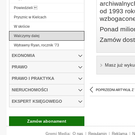
archiwalnyc
Powiedzieli 
od 1993 roku
Prysznic w Kielcach
wzbogacone
W skrócie
Ponad milio
Walczymy dalej
Zamów dostę
Wytrawny Ryan, rocznik ’73
EKONOMIA
Masz już wyku
PRAWO
PRAWO I PRAKTYKA
NIERUCHOMOŚCI
POPRZEDNI ARTYKUŁ Z
EKSPERT KSIĘGOWEGO
Zamów abonament
Gremi Media:
O nas
|
Regulamin
|
Reklama
|
N