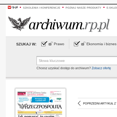
SZKOLENIA I KONFERENCJE
POZNAJ NASZE PRODUKTY
E-SKLE
Prawo
Ekonomia i biznes
SZUKAJ W:
Chcesz uzyskać dostęp do archiwum?
Zobacz ofertę
POPRZEDNI ARTYKUŁ Z