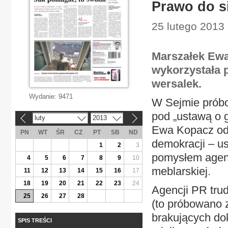
Prawo do s
25 lutego 2013 |
Marszałek Ewa 
wykorzystała 
wersalek.
Wydanie:
9471
W Sejmie próbo
pod „ustawą o 
luty
2013
«
»
Ewa Kopacz odmó
PN
WT
ŚR
CZ
PT
SB
ND
demokracji – us
1
2
3
pomysłem agencj
4
5
6
7
8
9
10
meblarskiej.
11
12
13
14
15
16
17
18
19
20
21
22
23
24
Agencji PR trud
25
26
27
28
(to próbowano z
brakujących do
SPIS TREŚCI