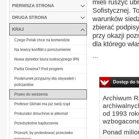
mieli ruszyć ub
PIERWSZA STRONA
Sofistycznej. 
DRUGA STRONA
warunków siedze
zbierać podpisy
KRAJ
przy okazji po
Czego Polak chce na komendzie
dla którego wła
Na lewicy konflikt o porozumienie
...
Nowa dyrektor biura lustracyjnego IPN
Partia Gowina? Pod progiem
Posterunek przyjazny dla obywateli i
Dostęp do tr
policjantów
Prawo do siedzenia
Archiwum Rz
Profesor Gliński ma już swój rząd
archiwalnyc
od 1993 roku
Prokurator dmuchnie w alkomat
wzbogacone
Przedszkolne bajdurzenie
Ponad milio
Przeszli, by protestować przeciwko
przemocy