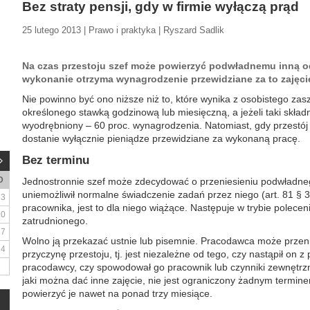
Bez straty pensji, gdy w firmie wyłączą prąd
25 lutego 2013 | Prawo i praktyka | Ryszard Sadlik
Na czas przestoju szef może powierzyć podwładnemu inną od
wykonanie otrzyma wynagrodzenie przewidziane za to zajęci
Nie powinno być ono niższe niż to, które wynika z osobistego za
określonego stawką godzinową lub miesięczną, a jeżeli taki skład
wyodrębniony – 60 proc. wynagrodzenia. Natomiast, gdy przestój 
dostanie wyłącznie pieniądze przewidziane za wykonaną pracę.
Bez terminu
D
Jednostronnie szef może zdecydować o przeniesieniu podwładnego 
uniemożliwił normalne świadczenie zadań przez niego (art. 81 § 3 k
3
pracownika, jest to dla niego wiążące. Następuje w trybie polece
10
zatrudnionego.
17
Wolno ją przekazać ustnie lub pisemnie. Pracodawca może przeni
24
przyczynę przestoju, tj. jest niezależne od tego, czy nastąpił on z
pracodawcy, czy spowodował go pracownik lub czynniki zewnętrz
jaki można dać inne zajęcie, nie jest ograniczony żadnym termi
powierzyć je nawet na ponad trzy miesiące.