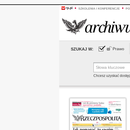
SZKOLENIA I KONFERENCJE
PO
Prawo
SZUKAJ W:
Chcesz uzyskać dostę