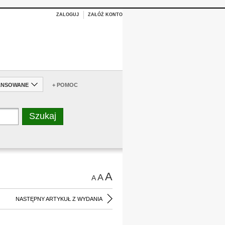
ZALOGUJ
ZAŁÓŻ KONTO
ANSOWANE
+ POMOC
A
A
A
NASTĘPNY ARTYKUŁ Z WYDANIA