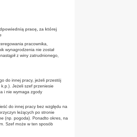
powiednią pracę, za której
e
szeregowania pracownika,
nik wynagrodzenia nie został
nastąpił z winy zatrudnionego,
do innej pracy, jeżeli przestój
.p.). Jeżeli szef przeniesie
nia i nie wymaga zgody
eść do innej pracy bez względu na
 przyczyn leżących po stronie
ne (np. pogoda). Ponadto okres, na
nem. Szef może w ten sposób