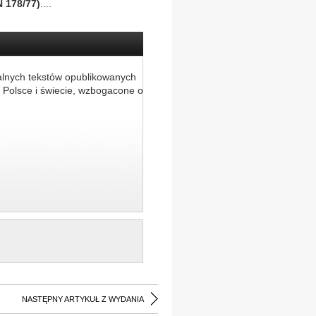
N 178/77)
....
alnych tekstów opublikowanych
 Polsce i świecie, wzbogacone o
NASTĘPNY ARTYKUŁ Z WYDANIA