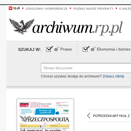
SZKOLENIA I KONFERENCJE
POZNAJ NASZE PRODUKTY
E-SKLE
Prawo
Ekonomia i biznes
SZUKAJ W:
Chcesz uzyskać dostęp do archiwum?
Zobacz ofertę
POPRZEDNI ARTYKUŁ Z