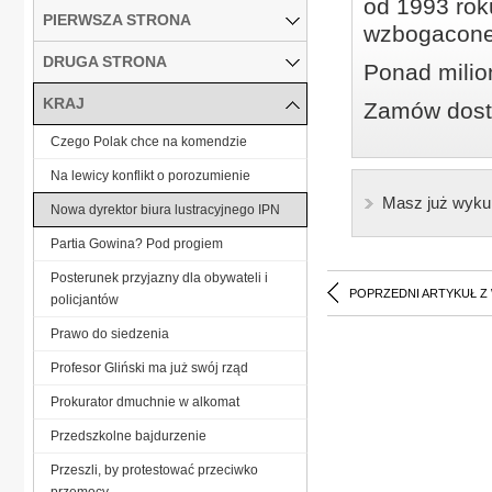
od 1993 roku
PIERWSZA STRONA
wzbogacone
DRUGA STRONA
Ponad milio
KRAJ
Zamów dostę
Czego Polak chce na komendzie
Na lewicy konflikt o porozumienie
Masz już wyku
Nowa dyrektor biura lustracyjnego IPN
Partia Gowina? Pod progiem
Posterunek przyjazny dla obywateli i
POPRZEDNI ARTYKUŁ Z
policjantów
Prawo do siedzenia
Profesor Gliński ma już swój rząd
Prokurator dmuchnie w alkomat
Przedszkolne bajdurzenie
Przeszli, by protestować przeciwko
przemocy