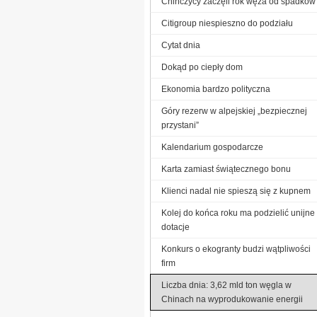
Chińczycy zaczęli rok węża od spadków
Citigroup niespieszno do podziału
Cytat dnia
Dokąd po ciepły dom
Ekonomia bardzo polityczna
Góry rezerw w alpejskiej „bezpiecznej
przystani”
Kalendarium gospodarcze
Karta zamiast świątecznego bonu
Klienci nadal nie spieszą się z kupnem
Kolej do końca roku ma podzielić unijne
dotacje
Konkurs o ekogranty budzi wątpliwości
firm
Liczba dnia: 3,62 mld ton węgla w
Chinach na wyprodukowanie energii