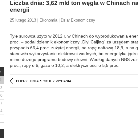
Liczba dnia: 3,62 mld ton węgla w Chinach 
energii
25 lutego 2013 | Ekonomia | Dział Ekonomiczny
Tyle surowca użyto w 2012 r. w Chinach do wyprodukowania energi
proc. – podał dziennik ekonomiczny „Diyi Caijing" za urzędem st
przypadło 66,4 proc. zużytej energii, na ropę naftową 18,9, a na 
stanowiło wykorzystanie elektrowni wodnych, bo energetyka jądr
mimo dużego programu budowy siłowni. Według danych NBS zużyc
proc., ropy o 6, gazu o 10,2, a elektryczności o 5,5 proc.
D
POPRZEDNI ARTYKUŁ Z WYDANIA
3
10
17
24