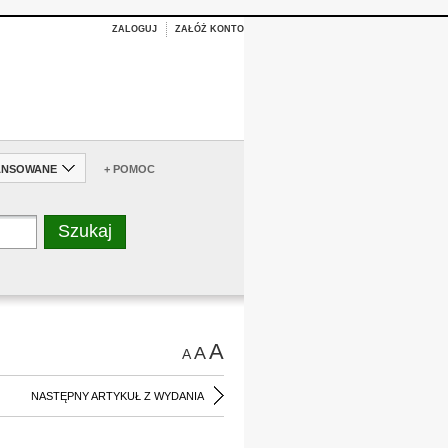
ZALOGUJ
ZAŁÓŻ KONTO
ANSOWANE
+ POMOC
A
A
A
NASTĘPNY ARTYKUŁ Z WYDANIA