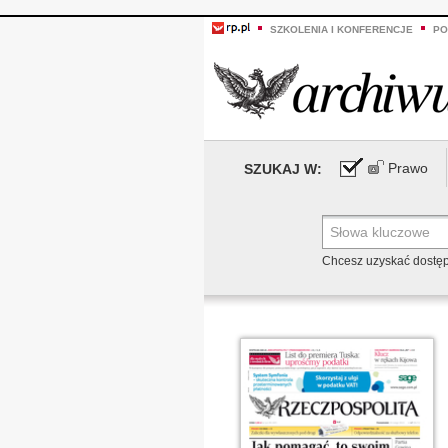
SZKOLENIA I KONFERENCJE
PO
Prawo
SZUKAJ W:
Chcesz uzyskać dostę