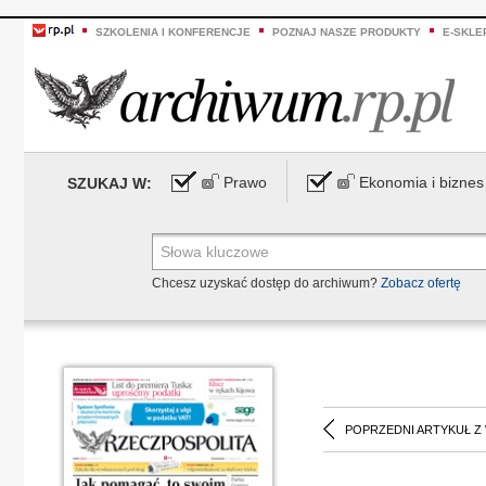
SZKOLENIA I KONFERENCJE
POZNAJ NASZE PRODUKTY
E-SKLE
Prawo
Ekonomia i biznes
SZUKAJ W:
Chcesz uzyskać dostęp do archiwum?
Zobacz ofertę
POPRZEDNI ARTYKUŁ Z