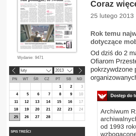
Coraz więce
25 lutego 2013
Rok temu najw
dotyczące mobb
Od dziś do 2 m
Wydanie:
9471
Ofiarom Przest
pokrzywdzone p
luty
2013
«
»
organizowanych 
PN
WT
ŚR
CZ
PT
SB
ND
1
2
3
4
5
6
7
8
9
10
Dostęp do tr
11
12
13
14
15
16
17
18
19
20
21
22
23
24
Archiwum Rz
25
26
27
28
archiwalnyc
od 1993 roku
SPIS TREŚCI
wzbogacone