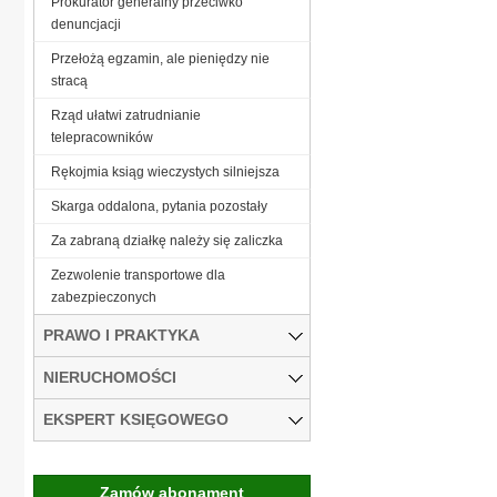
Prokurator generalny przeciwko
denuncjacji
Przełożą egzamin, ale pieniędzy nie
stracą
Rząd ułatwi zatrudnianie
telepracowników
Rękojmia ksiąg wieczystych silniejsza
Skarga oddalona, pytania pozostały
Za zabraną działkę należy się zaliczka
Zezwolenie transportowe dla
zabezpieczonych
PRAWO I PRAKTYKA
NIERUCHOMOŚCI
EKSPERT KSIĘGOWEGO
Zamów abonament