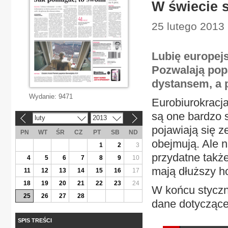
W świecie s
25 lutego 2013
Lubię europejs
Pozwalają pop
dystansem, a p
Wydanie:
9471
Eurobiurokracj
są one bardzo 
luty
2013
«
»
pojawiają się 
PN
WT
ŚR
CZ
PT
SB
ND
obejmują. Ale 
1
2
3
przydatne takż
4
5
6
7
8
9
10
mają dłuższy ho
11
12
13
14
15
16
17
18
19
20
21
22
23
24
W końcu styczni
25
26
27
28
dane dotyczące
SPIS TREŚCI