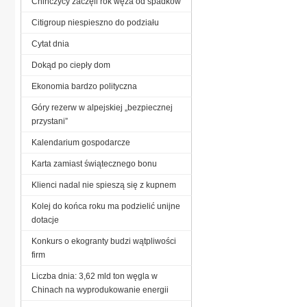
Chińczycy zaczęli rok węża od spadków
Citigroup niespieszno do podziału
Cytat dnia
Dokąd po ciepły dom
Ekonomia bardzo polityczna
Góry rezerw w alpejskiej „bezpiecznej
przystani”
Kalendarium gospodarcze
Karta zamiast świątecznego bonu
Klienci nadal nie spieszą się z kupnem
Kolej do końca roku ma podzielić unijne
dotacje
Konkurs o ekogranty budzi wątpliwości
firm
Liczba dnia: 3,62 mld ton węgla w
Chinach na wyprodukowanie energii