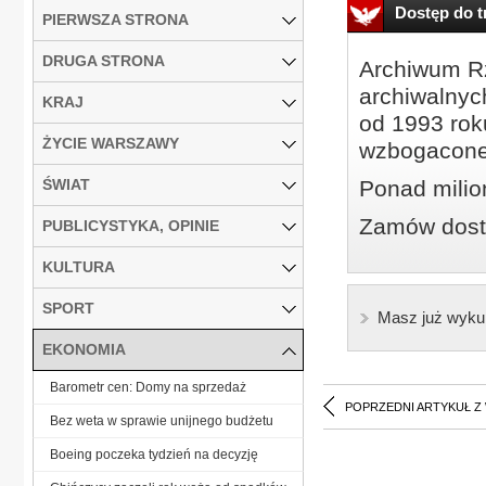
Dostęp do tr
PIERWSZA STRONA
DRUGA STRONA
Archiwum Rz
archiwalnyc
KRAJ
od 1993 roku
ŻYCIE WARSZAWY
wzbogacone
ŚWIAT
Ponad milio
Zamów dostę
PUBLICYSTYKA, OPINIE
KULTURA
SPORT
Masz już wyku
EKONOMIA
Barometr cen: Domy na sprzedaż
POPRZEDNI ARTYKUŁ Z
Bez weta w sprawie unijnego budżetu
Boeing poczeka tydzień na decyzję