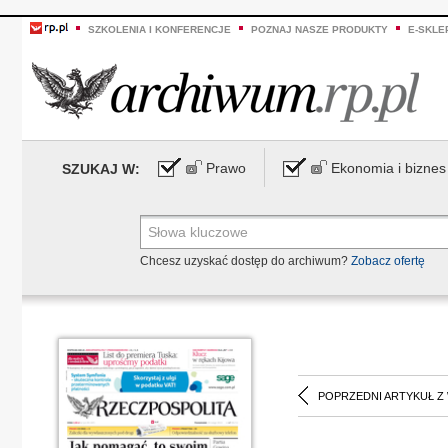
SZKOLENIA I KONFERENCJE
POZNAJ NASZE PRODUKTY
E-SKLE
Prawo
Ekonomia i biznes
SZUKAJ W:
Chcesz uzyskać dostęp do archiwum?
Zobacz ofertę
POPRZEDNI ARTYKUŁ Z