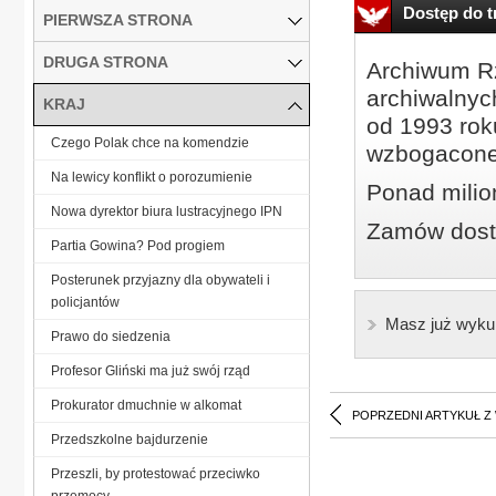
Dostęp do tr
PIERWSZA STRONA
DRUGA STRONA
Archiwum Rz
archiwalnyc
KRAJ
od 1993 roku
Czego Polak chce na komendzie
wzbogacone
Na lewicy konflikt o porozumienie
Ponad milio
Nowa dyrektor biura lustracyjnego IPN
Zamów dostę
Partia Gowina? Pod progiem
Posterunek przyjazny dla obywateli i
policjantów
Masz już wyku
Prawo do siedzenia
Profesor Gliński ma już swój rząd
Prokurator dmuchnie w alkomat
POPRZEDNI ARTYKUŁ Z
Przedszkolne bajdurzenie
Przeszli, by protestować przeciwko
przemocy