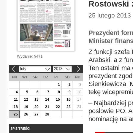
Rostowski 
25 lutego 2013 |
Prezydent for
Minister finan
Z funkcji szef
Wydanie:
9471
Arabski, a z fu
Ten ostatni ma
luty
2013
«
»
prezydent zgod
PN
WT
ŚR
CZ
PT
SB
ND
Sienkiewicza. 
1
2
3
tekę wicepremi
4
5
6
7
8
9
10
11
12
13
14
15
16
17
– Najbardziej p
18
19
20
21
22
23
24
posłowie PO. A 
25
26
27
28
nominację na a
SPIS TREŚCI