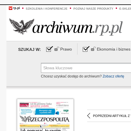
SZKOLENIA I KONFERENCJE
POZNAJ NASZE PRODUKTY
E-SKLE
Prawo
Ekonomia i biznes
SZUKAJ W:
Chcesz uzyskać dostęp do archiwum?
Zobacz ofertę
POPRZEDNI ARTYKUŁ Z