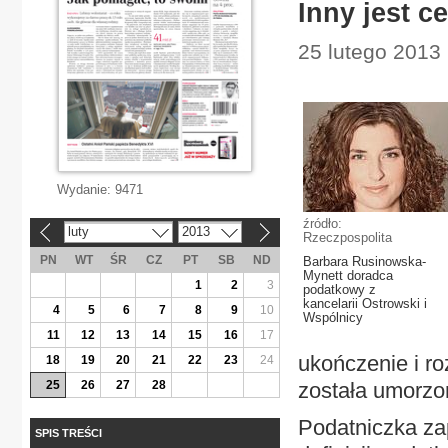
Inny jest c
25 lutego 2013
Wydanie:
9471
źródło:
luty
2013
«
»
Rzeczpospolita
PN
WT
ŚR
CZ
PT
SB
ND
Barbara Rusinowska-
Mynett doradca
1
2
3
podatkowy z
kancelarii Ostrowski i
4
5
6
7
8
9
10
Wspólnicy
11
12
13
14
15
16
17
ukończenie i ro
18
19
20
21
22
23
24
25
26
27
28
została umorzo
Podatniczka za
SPIS TREŚCI