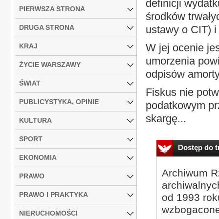
definicji wydat
PIERWSZA STRONA
środków trwałyc
DRUGA STRONA
ustawy o CIT) 
W jej ocenie je
KRAJ
umorzenia powi
ŻYCIE WARSZAWY
odpisów amorty
ŚWIAT
Fiskus nie potw
PUBLICYSTYKA, OPINIE
podatkowym prz
skargę...
KULTURA
SPORT
Dostęp do tr
EKONOMIA
Archiwum Rz
PRAWO
archiwalnyc
PRAWO I PRAKTYKA
od 1993 roku
wzbogacone
NIERUCHOMOŚCI