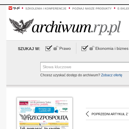
SZKOLENIA I KONFERENCJE
POZNAJ NASZE PRODUKTY
E-SKLE
Prawo
Ekonomia i biznes
SZUKAJ W:
Chcesz uzyskać dostęp do archiwum?
Zobacz ofertę
POPRZEDNI ARTYKUŁ Z