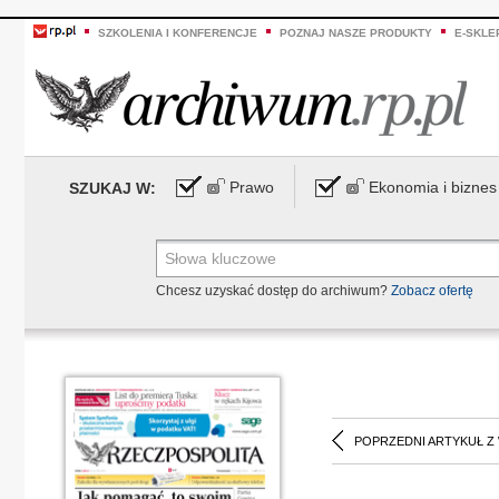
SZKOLENIA I KONFERENCJE
POZNAJ NASZE PRODUKTY
E-SKLE
Prawo
Ekonomia i biznes
SZUKAJ W:
Chcesz uzyskać dostęp do archiwum?
Zobacz ofertę
POPRZEDNI ARTYKUŁ Z