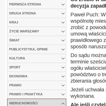
PIERWSZA STRONA
decyzja zapad
DRUGA STRONA
Paweł Puch: Wł
wspólnotę mies
KRAJ
zrobić z powod
ŻYCIE WARSZAWY
umową właścicie
prawidłowego z
ŚWIAT
sposób narusza 
PUBLICYSTYKA, OPINIE
Do sądu można 
KULTURA
terminie sześci
ogółu właścici
SPORT
powództwo o tre
EKONOMIA
zbierania głosó
PRAWO
Jeżeli uchwała
PRAWO I PRAKTYKA
wykonana.
NIERUCHOMOŚCI
Ale jeśli czyt