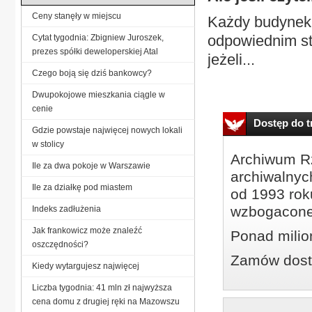
Ceny stanęły w miejscu
Każdy budynek
odpowiednim st
Cytat tygodnia: Zbigniew Juroszek,
prezes spółki deweloperskiej Atal
jeżeli...
Czego boją się dziś bankowcy?
Dwupokojowe mieszkania ciągle w
cenie
Dostęp do tr
Gdzie powstaje najwięcej nowych lokali
w stolicy
Archiwum Rz
Ile za dwa pokoje w Warszawie
archiwalnyc
Ile za działkę pod miastem
od 1993 roku
wzbogacone
Indeks zadłużenia
Jak frankowicz może znaleźć
Ponad milio
oszczędności?
Zamów dostę
Kiedy wytargujesz najwięcej
Liczba tygodnia: 41 mln zł najwyższa
cena domu z drugiej ręki na Mazowszu