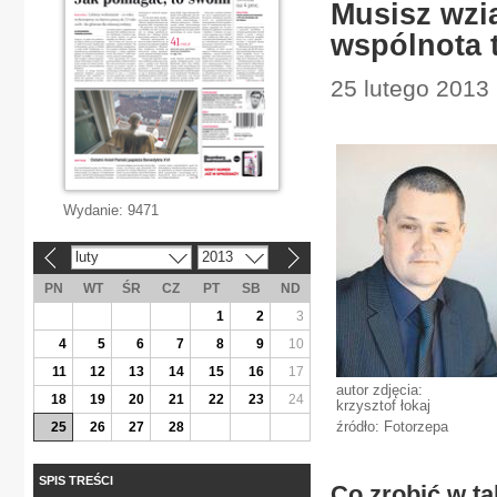
Musisz wzi
wspólnota 
25 lutego 2013 
Wydanie:
9471
luty
2013
«
»
PN
WT
ŚR
CZ
PT
SB
ND
1
2
3
4
5
6
7
8
9
10
11
12
13
14
15
16
17
autor zdjęcia:
18
19
20
21
22
23
24
krzysztof łokaj
źródło: Fotorzepa
25
26
27
28
SPIS TREŚCI
Co zrobić w ta