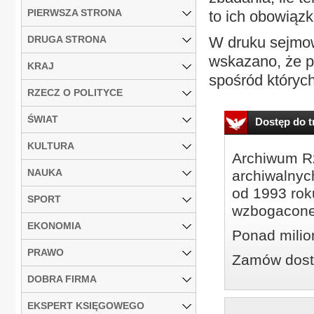
PIERWSZA STRONA
to ich obowiązk
DRUGA STRONA
W druku sejmow
wskazano, że pr
KRAJ
spośród których
RZECZ O POLITYCE
ŚWIAT
Dostęp do tr
KULTURA
Archiwum Rz
NAUKA
archiwalnyc
od 1993 roku
SPORT
wzbogacone
EKONOMIA
Ponad milio
PRAWO
Zamów dostę
DOBRA FIRMA
EKSPERT KSIĘGOWEGO