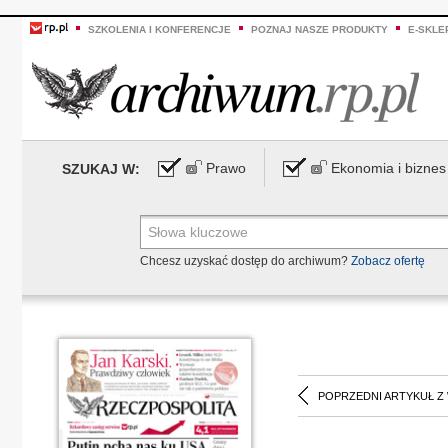
SZKOLENIA I KONFERENCJE
POZNAJ NASZE PRODUKTY
E-SKLE
Prawo
Ekonomia i biznes
SZUKAJ W:
Chcesz uzyskać dostęp do archiwum?
Zobacz ofertę
POPRZEDNI ARTYKUŁ Z