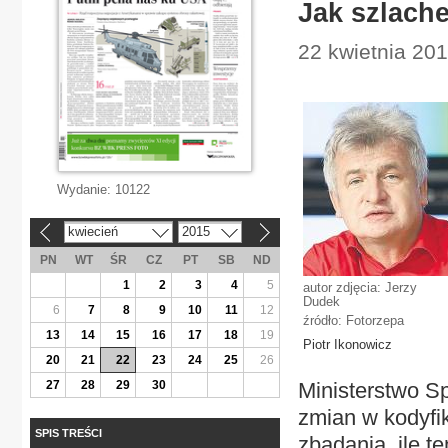
Jak szlache
22 kwietnia 201
Wydanie:
10122
kwiecień
2015
«
»
PN
WT
ŚR
CZ
PT
SB
ND
1
2
3
4
5
autor zdjęcia: Jerzy
Dudek
6
7
8
9
10
11
12
źródło: Fotorzepa
13
14
15
16
17
18
19
Piotr Ikonowicz
20
21
22
23
24
25
26
27
28
29
30
Ministerstwo S
zmian w kodyfik
SPIS TREŚCI
zbadania, ile t