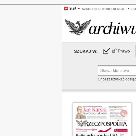
SZKOLENIA I KONFERENCJE
PO
Prawo
SZUKAJ W:
Chcesz uzyskać dostę