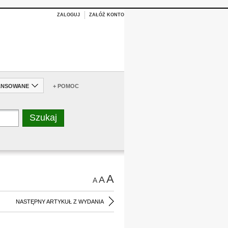
ZALOGUJ
ZAŁÓŻ KONTO
ANSOWANE
+ POMOC
A
A
A
NASTĘPNY ARTYKUŁ Z WYDANIA