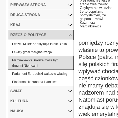
prezydent nie jest w
stanie zrealizować.
PIERWSZA STRONA
Gdybym nie wiedział,
że to populizm,
DRUGA STRONA
pomyślałbym, że
głupota – mówi
Kazimierz
KRAJ
Marcinkiewicz
RZECZ O POLITYCE
pomiędzy rożny
Leszek Miller: Konstytucja to nie Biblia
właśnie to pro
Lewicy grozi marginalizacja
Polsce (patrz: i
Marcinkiewicz: Polska może być
siłę polskich f
drugimi Niemcami
wpływać chocia
Parlament Europejski walczy o władzę
część członków
Platforma skazana na kłamstwa
nie mamy debat
ŚWIAT
nadzorem nad s
Natomiast poru
KULTURA
znajdują się w 
NAUKA
wiek emerytaln