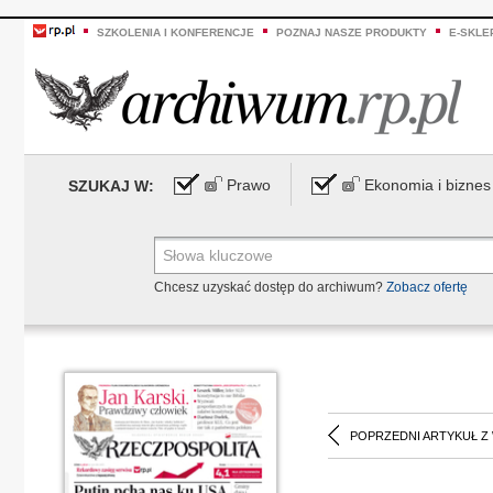
SZKOLENIA I KONFERENCJE
POZNAJ NASZE PRODUKTY
E-SKLE
Prawo
Ekonomia i biznes
SZUKAJ W:
Chcesz uzyskać dostęp do archiwum?
Zobacz ofertę
POPRZEDNI ARTYKUŁ Z