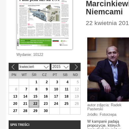
Marcinkiew
Niemcami
22 kwietnia 201
Wydanie:
10122
kwiecień
2015
«
»
PN
WT
ŚR
CZ
PT
SB
ND
1
2
3
4
5
6
7
8
9
10
11
12
13
14
15
16
17
18
19
20
21
22
23
24
25
26
autor zdjęcia: Radek
Pasterski
27
28
29
30
źródło: Fotorzepa
W kampanii padają
SPIS TREŚCI
propozycje, których