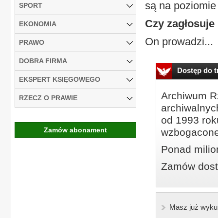
są na poziomie
SPORT
Czy zagłosuje
EKONOMIA
On prowadzi...
PRAWO
DOBRA FIRMA
Dostęp do tr
EKSPERT KSIĘGOWEGO
Archiwum Rz
RZECZ O PRAWIE
archiwalnyc
od 1993 roku
Zamów abonament
wzbogacone
Ponad milio
Zamów dostę
Masz już wyku