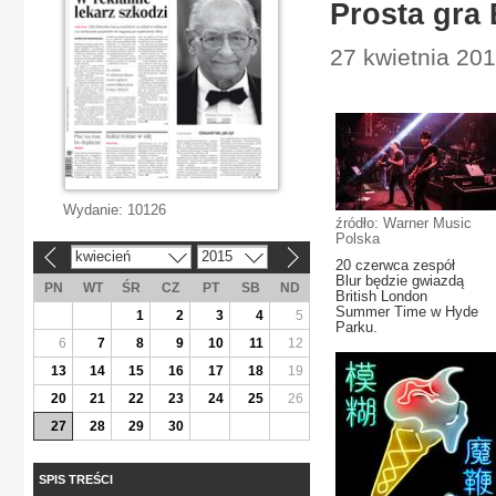
Prosta gra 
27 kwietnia 201
Wydanie:
10126
źródło: Warner Music
Polska
kwiecień
2015
«
»
20 czerwca zespół
Blur będzie gwiazdą
PN
WT
ŚR
CZ
PT
SB
ND
British London
Summer Time w Hyde
1
2
3
4
5
Parku.
6
7
8
9
10
11
12
13
14
15
16
17
18
19
20
21
22
23
24
25
26
27
28
29
30
SPIS TREŚCI