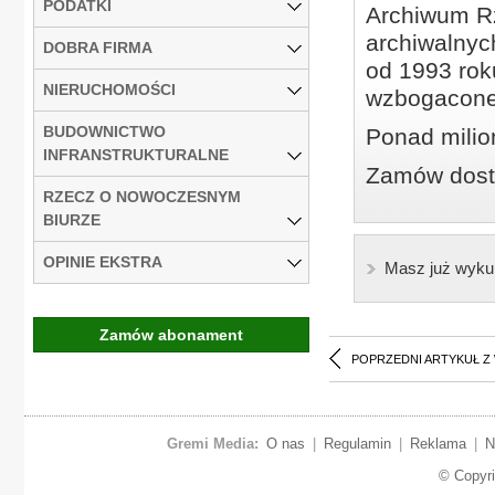
PODATKI
Archiwum Rz
archiwalnyc
DOBRA FIRMA
od 1993 roku
NIERUCHOMOŚCI
wzbogacone
BUDOWNICTWO
Ponad milio
INFRANSTRUKTURALNE
Zamów dostę
RZECZ O NOWOCZESNYM
BIURZE
OPINIE EKSTRA
Masz już wyku
Zamów abonament
POPRZEDNI ARTYKUŁ Z
Gremi Media:
O nas
|
Regulamin
|
Reklama
|
N
© Copyr