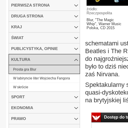
PIERWSZA STRONA
źródło:
Rzeczpospolita
DRUGA STRONA
Blur, "The Magic
Whip", Warner Music
KRAJ
Polska, CD 2015
ŚWIAT
schematami ust
PUBLICYSTYKA, OPINIE
Beatles i The R
do najgroźniejs
KULTURA
było to dziś n
Prosta gra Blur
zaś Nirvana.
W labiryncie liter Wojciecha Fangora
Spektakularny s
W skrócie
quasi-dyskotek
SPORT
na brytyjskiej l
EKONOMIA
Dostęp do tr
PRAWO