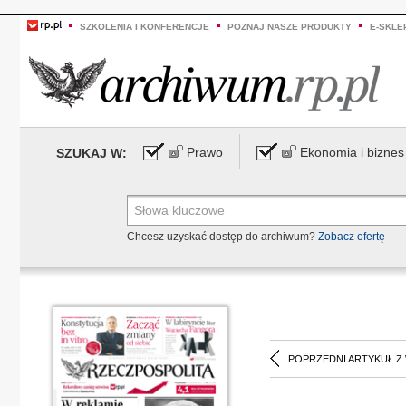
SZKOLENIA I KONFERENCJE
POZNAJ NASZE PRODUKTY
E-SKLE
Prawo
Ekonomia i biznes
SZUKAJ W:
Chcesz uzyskać dostęp do archiwum?
Zobacz ofertę
POPRZEDNI ARTYKUŁ Z