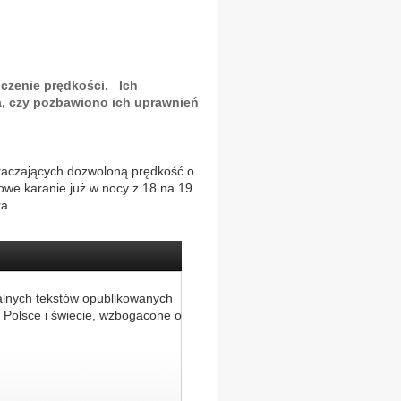
oczenie prędkości. Ich
ja, czy pozbawiono ich uprawnień
kraczających dozwoloną prędkość o
owe karanie już w nocy z 18 na 19
ra
...
alnych tekstów opublikowanych
 Polsce i świecie, wzbogacone o