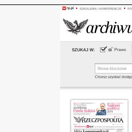
SZKOLENIA I KONFERENCJE
PO
Prawo
SZUKAJ W:
Chcesz uzyskać dostę