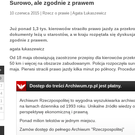
Surowo, ale zgodnie z prawem
10 czerwca 2015 | Rzecz o prawie | Agata Łukaszewicz
Już ponad 1,3 tys. kierowców straciło prawo jazdy za przekr
dokumenty leżą u starostów, a w kraju rozpętała się dyskus
zgodnie z prawem.
agata łukaszewicz
O
d 18 maja obowiązują zaostrzone przepisy dla kierowców prze
50 km i więcej na obszarze zabudowanym. Policja rozpoczęła sur
maja. Pierwsi stracili prawo jazdy kilka minut po północy. Procedu
D
Dostęp do treści Archiwum.rp.pl jest płatny.
7
14
Archiwum Rzeczpospolitej to wygodna wyszukiwarka archiw
21
na łamach dziennika od 1993 roku. Unikalne źródło wiedzy o
28
perspektywę ekonomiczną i prawną.
Ponad milion tekstów w jednym miejscu.
Zamów dostęp do pełnego Archiwum "Rzeczpospolitej"