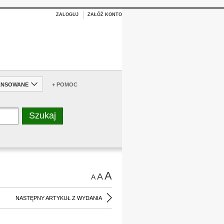
ZALOGUJ
ZAŁÓŻ KONTO
ANSOWANE
+ POMOC
A
A
A
NASTĘPNY ARTYKUŁ Z WYDANIA