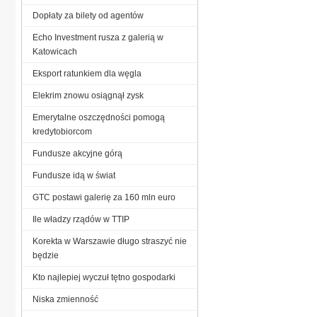
Dopłaty za bilety od agentów
Echo Investment rusza z galerią w
Katowicach
Eksport ratunkiem dla węgla
Elekrim znowu osiągnął zysk
Emerytalne oszczędności pomogą
kredytobiorcom
Fundusze akcyjne górą
Fundusze idą w świat
GTC postawi galerię za 160 mln euro
Ile władzy rządów w TTIP
Korekta w Warszawie długo straszyć nie
będzie
Kto najlepiej wyczuł tętno gospodarki
Niska zmienność