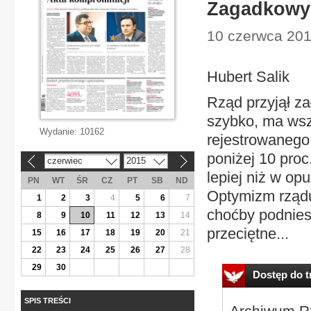
Zagadkowy
10 czerwca 201
Hubert Salik
Rząd przyjął za
szybko, ma wsz
Wydanie:
10162
rejestrowanego
poniżej 10 proc
czerwiec
2015
«
»
lepiej niż w o
PN
WT
ŚR
CZ
PT
SB
ND
Optymizm rządu
1
2
3
4
5
6
7
choćby podniesi
8
9
10
11
12
13
14
przeciętne...
15
16
17
18
19
20
21
22
23
24
25
26
27
28
29
30
Dostęp do tr
SPIS TREŚCI
Archiwum Rz