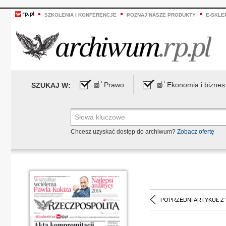
SZKOLENIA I KONFERENCJE
POZNAJ NASZE PRODUKTY
E-SKLE
Prawo
Ekonomia i biznes
SZUKAJ W:
Chcesz uzyskać dostęp do archiwum?
Zobacz ofertę
POPRZEDNI ARTYKUŁ Z