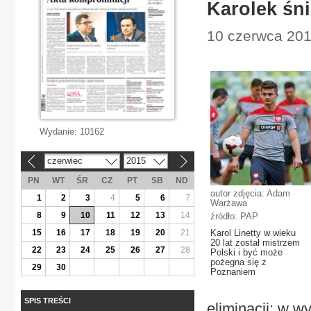
Karolek śn
10 czerwca 2015
Wydanie:
10162
czerwiec
2015
«
»
PN
WT
ŚR
CZ
PT
SB
ND
autor zdjęcia: Adam
1
2
3
4
5
6
7
Warżawa
8
9
10
11
12
13
14
źródło: PAP
15
16
17
18
19
20
21
Karol Linetty w wieku
20 lat został mistrzem
22
23
24
25
26
27
28
Polski i być może
pożegna się z
29
30
Poznaniem
SPIS TREŚCI
eliminacji: w