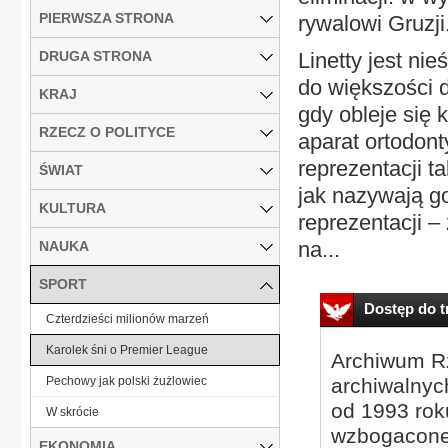
PIERWSZA STRONA
rywalowi Gruzji
DRUGA STRONA
Linetty jest nie
do większości 
KRAJ
gdy obleje się 
RZECZ O POLITYCE
aparat ortodon
reprezentacji t
ŚWIAT
jak nazywają g
KULTURA
reprezentacji –
na...
NAUKA
SPORT
Dostęp do tr
Czterdzieści milionów marzeń
Karolek śni o Premier League
Archiwum Rz
Pechowy jak polski żużlowiec
archiwalnyc
od 1993 roku
W skrócie
wzbogacone
EKONOMIA