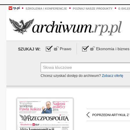
SZKOLENIA I KONFERENCJE
POZNAJ NASZE PRODUKTY
E-SKLE
Prawo
Ekonomia i biznes
SZUKAJ W:
Chcesz uzyskać dostęp do archiwum?
Zobacz ofertę
POPRZEDNI ARTYKUŁ Z