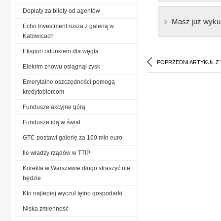
Dopłaty za bilety od agentów
Masz już wyku
Echo Investment rusza z galerią w
Katowicach
Eksport ratunkiem dla węgla
POPRZEDNI ARTYKUŁ Z
Elekrim znowu osiągnął zysk
Emerytalne oszczędności pomogą
kredytobiorcom
Fundusze akcyjne górą
Fundusze idą w świat
GTC postawi galerię za 160 mln euro
Ile władzy rządów w TTIP
Korekta w Warszawie długo straszyć nie
będzie
Kto najlepiej wyczuł tętno gospodarki
Niska zmienność