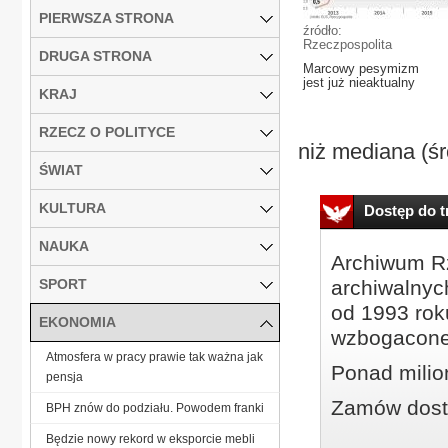
PIERWSZA STRONA
źródło:
Rzeczpospolita
DRUGA STRONA
Marcowy pesymizm
jest już nieaktualny
KRAJ
RZECZ O POLITYCE
niż mediana (ś
ŚWIAT
KULTURA
Dostęp do tr
NAUKA
Archiwum Rz
SPORT
archiwalnyc
od 1993 roku
EKONOMIA
wzbogacone
Atmosfera w pracy prawie tak ważna jak
Ponad milio
pensja
Zamów dostę
BPH znów do podziału. Powodem franki
Będzie nowy rekord w eksporcie mebli