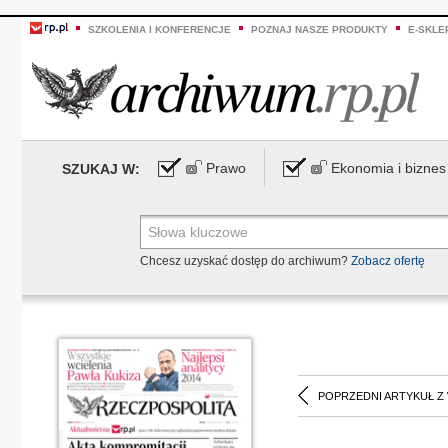
SZKOLENIA I KONFERENCJE
POZNAJ NASZE PRODUKTY
E-SKLE
Prawo
Ekonomia i biznes
SZUKAJ W:
Chcesz uzyskać dostęp do archiwum?
Zobacz ofertę
POPRZEDNI ARTYKUŁ Z