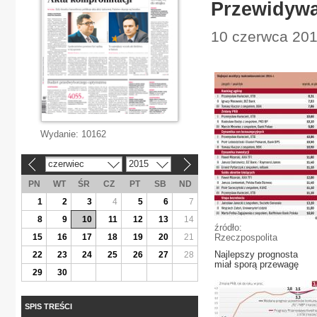
Przewidywa
10 czerwca 201
Wydanie:
10162
czerwiec
2015
«
»
PN
WT
ŚR
CZ
PT
SB
ND
1
2
3
4
5
6
7
8
9
10
11
12
13
14
źródło:
15
16
17
18
19
20
21
Rzeczpospolita
Najlepszy prognosta
22
23
24
25
26
27
28
miał sporą przewagę
29
30
SPIS TREŚCI