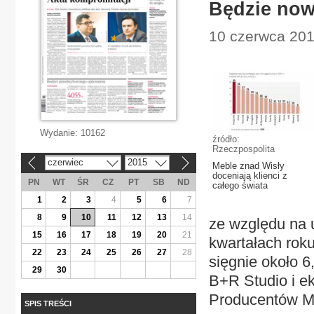
Będzie now
10 czerwca 201
Wydanie:
10162
źródło:
Rzeczpospolita
czerwiec
2015
«
»
Meble znad Wisły
doceniają klienci z
PN
WT
ŚR
CZ
PT
SB
ND
całego świata
1
2
3
4
5
6
7
8
9
10
11
12
13
14
ze względu na 
15
16
17
18
19
20
21
kwartałach roku
22
23
24
25
26
27
28
sięgnie około 6
29
30
B+R Studio i e
Producentów Me
SPIS TREŚCI