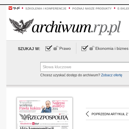
SZKOLENIA I KONFERENCJE
POZNAJ NASZE PRODUKTY
E-SKLE
Prawo
Ekonomia i biznes
SZUKAJ W:
Chcesz uzyskać dostęp do archiwum?
Zobacz ofertę
POPRZEDNI ARTYKUŁ Z