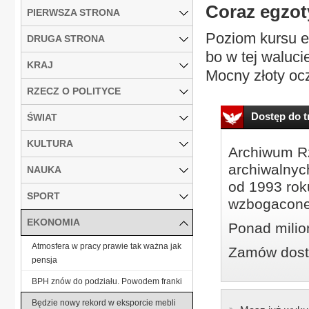
Coraz egzot
PIERWSZA STRONA
Poziom kursu e
DRUGA STRONA
bo w tej waluci
KRAJ
Mocny złoty ocz
RZECZ O POLITYCE
Dostęp do tr
ŚWIAT
KULTURA
Archiwum Rz
archiwalnyc
NAUKA
od 1993 roku
SPORT
wzbogacone
EKONOMIA
Ponad milio
Atmosfera w pracy prawie tak ważna jak
Zamów dostę
pensja
BPH znów do podziału. Powodem franki
Będzie nowy rekord w eksporcie mebli