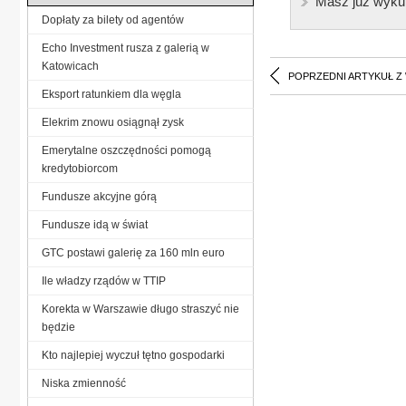
Masz już wyku
Dopłaty za bilety od agentów
Echo Investment rusza z galerią w
Katowicach
POPRZEDNI ARTYKUŁ Z
Eksport ratunkiem dla węgla
Elekrim znowu osiągnął zysk
Emerytalne oszczędności pomogą
kredytobiorcom
Fundusze akcyjne górą
Fundusze idą w świat
GTC postawi galerię za 160 mln euro
Ile władzy rządów w TTIP
Korekta w Warszawie długo straszyć nie
będzie
Kto najlepiej wyczuł tętno gospodarki
Niska zmienność