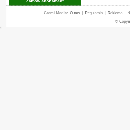
Zamów abonament
Gremi Media:
O nas
|
Regulamin
|
Reklama
|
N
© Copyr