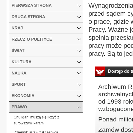
Wynagrodzenia
PIERWSZA STRONA
przed sądem cy
DRUGA STRONA
o pracę, gdzie
KRAJ
Pracy. Ważne je
spełnia przesła
RZECZ O POLITYCE
pracy może podj
ŚWIAT
pracy. Są to jed
KULTURA
Dostęp do tr
NAUKA
SPORT
Archiwum Rz
archiwalnyc
EKONOMIA
od 1993 roku
PRAWO
wzbogacone
Chuligani muszą się liczyć z
Ponad milio
surowszymi karami
Zamów dostę
Dziennik ustaw z 9 czerwca