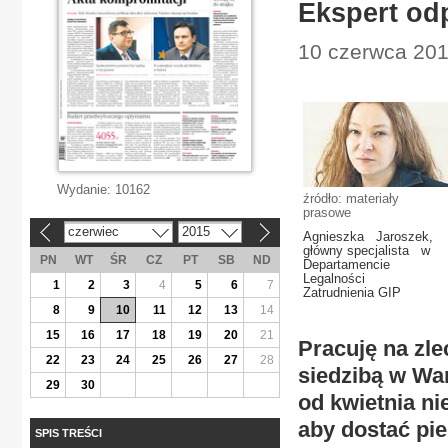
Ekspert od
10 czerwca 201
Wydanie:
10162
źródło: materiały
prasowe
czerwiec
2015
«
»
Agnieszka Jaroszek,
główny specjalista w
PN
WT
ŚR
CZ
PT
SB
ND
Departamencie
Legalności
1
2
3
4
5
6
7
Zatrudnienia GIP
8
9
10
11
12
13
14
15
16
17
18
19
20
21
Pracuję na zle
22
23
24
25
26
27
28
siedzibą w Wa
29
30
od kwietnia n
aby dostać pi
SPIS TREŚCI