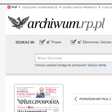
SZKOLENIA I KONFERENCJE
POZNAJ NASZE PRODUKTY
E-SKLE
Prawo
Ekonomia i biznes
SZUKAJ W:
Chcesz uzyskać dostęp do archiwum?
Zobacz ofertę
POPRZEDNI ARTYKUŁ Z