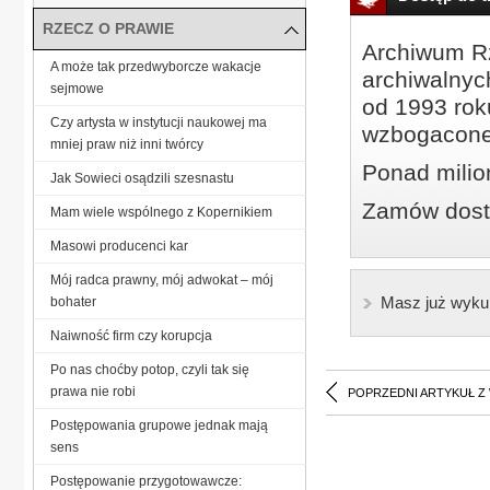
RZECZ O PRAWIE
Archiwum Rz
A może tak przedwyborcze wakacje
archiwalnyc
sejmowe
od 1993 roku
Czy artysta w instytucji naukowej ma
wzbogacone
mniej praw niż inni twórcy
Ponad milio
Jak Sowieci osądzili szesnastu
Zamów dostę
Mam wiele wspólnego z Kopernikiem
Masowi producenci kar
Mój radca prawny, mój adwokat – mój
Masz już wyku
bohater
Naiwność firm czy korupcja
Po nas choćby potop, czyli tak się
prawa nie robi
POPRZEDNI ARTYKUŁ Z
Postępowania grupowe jednak mają
sens
Postępowanie przygotowawcze: