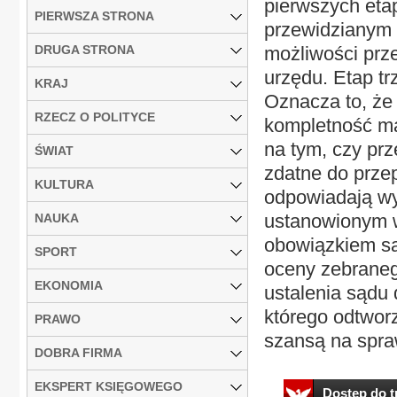
pierwszych eta
PIERWSZA STRONA
przewidzianym w
DRUGA STRONA
możliwości prz
urzędu. Etap tr
KRAJ
Oznacza to, że 
RZECZ O POLITYCE
kompletność ma
na tym, czy prz
ŚWIAT
zdatne do przep
KULTURA
odpowiadają wy
ustanowionym w
NAUKA
obowiązkiem są
SPORT
oceny zebranego
EKONOMIA
ustalenia sądu 
którego odtwor
PRAWO
szansą na spraw
DOBRA FIRMA
EKSPERT KSIĘGOWEGO
Dostęp do tr