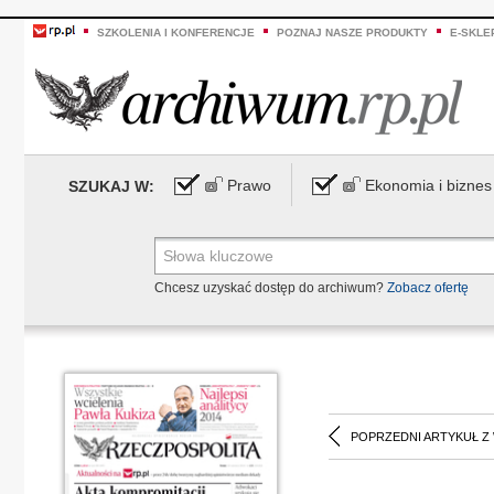
SZKOLENIA I KONFERENCJE
POZNAJ NASZE PRODUKTY
E-SKLE
Prawo
Ekonomia i biznes
SZUKAJ W:
Chcesz uzyskać dostęp do archiwum?
Zobacz ofertę
POPRZEDNI ARTYKUŁ Z