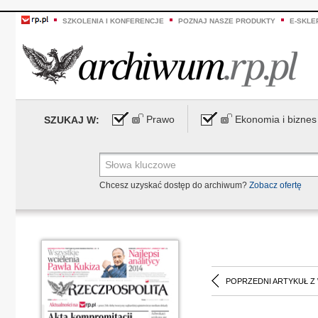
SZKOLENIA I KONFERENCJE
POZNAJ NASZE PRODUKTY
E-SKLE
Prawo
Ekonomia i biznes
SZUKAJ W:
Chcesz uzyskać dostęp do archiwum?
Zobacz ofertę
POPRZEDNI ARTYKUŁ Z