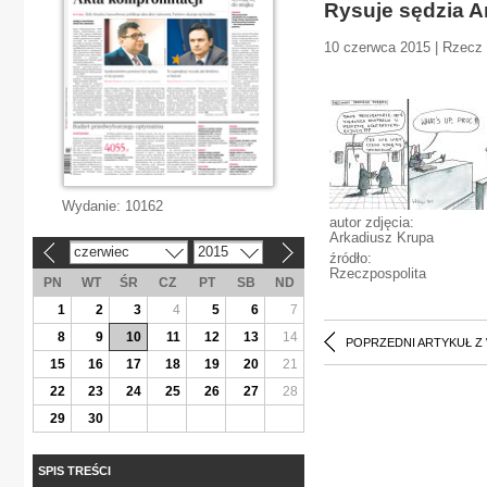
Rysuje sędzia A
10 czerwca 2015 | Rzecz 
Wydanie:
10162
autor zdjęcia:
Arkadiusz Krupa
czerwiec
2015
«
»
źródło:
Rzeczpospolita
PN
WT
ŚR
CZ
PT
SB
ND
1
2
3
4
5
6
7
8
9
10
11
12
13
14
POPRZEDNI ARTYKUŁ Z
15
16
17
18
19
20
21
22
23
24
25
26
27
28
29
30
SPIS TREŚCI