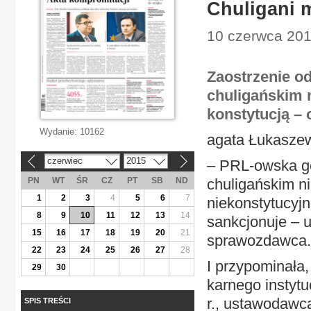
Chuligani 
10 czerwca 201
Zaostrzenie o
chuligańskim 
konstytucją – 
Wydanie:
10162
agata Łukasze
czerwiec
2015
– PRL-owska ge
«
»
PN
WT
ŚR
CZ
PT
SB
ND
chuligańskim n
1
2
3
4
5
6
7
niekonstytucyjn
8
9
10
11
12
13
14
sankcjonuje – 
15
16
17
18
19
20
21
sprawozdawca.
22
23
24
25
26
27
28
I przypominała
29
30
karnego instyt
r., ustawodawc
SPIS TREŚCI