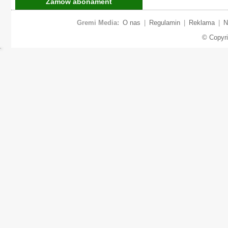
Zamów abonament
Gremi Media:
O nas
|
Regulamin
|
Reklama
|
N
© Copyr