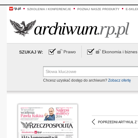
SZKOLENIA I KONFERENCJE
POZNAJ NASZE PRODUKTY
E-SKLE
Prawo
Ekonomia i biznes
SZUKAJ W:
Chcesz uzyskać dostęp do archiwum?
Zobacz ofertę
POPRZEDNI ARTYKUŁ Z