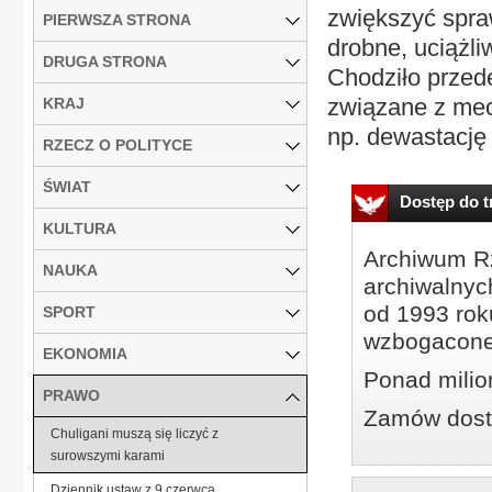
zwiększyć spraw
PIERWSZA STRONA
drobne, uciążli
DRUGA STRONA
Chodziło przed
związane z mec
KRAJ
np. dewastację 
RZECZ O POLITYCE
ŚWIAT
Dostęp do tr
KULTURA
Archiwum Rz
NAUKA
archiwalnyc
od 1993 roku
SPORT
wzbogacone
EKONOMIA
Ponad milio
PRAWO
Zamów dostę
Chuligani muszą się liczyć z
surowszymi karami
Dziennik ustaw z 9 czerwca