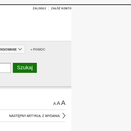
ZALOGUJ
ZAŁÓŻ KONTO
ANSOWANE
+ POMOC
A
A
A
NASTĘPNY ARTYKUŁ Z WYDANIA