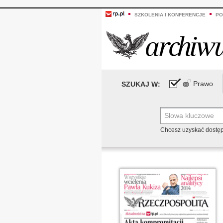
SZKOLENIA I KONFERENCJE
PO
Prawo
SZUKAJ W:
Chcesz uzyskać dostę