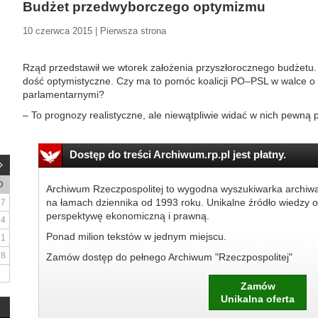
Budżet przedwyborczego optymizmu
10 czerwca 2015 | Pierwsza strona
Rząd przedstawił we wtorek założenia przyszłorocznego budżet
dość optymistyczne. Czy ma to pomóc koalicji PO–PSL w walce o
parlamentarnymi?
– To prognozy realistyczne, ale niewątpliwie widać w nich pewną p
Dostęp do treści Archiwum.rp.pl jest płatny.
D
Archiwum Rzeczpospolitej to wygodna wyszukiwarka archiw
na łamach dziennika od 1993 roku. Unikalne źródło wiedzy o
7
perspektywę ekonomiczną i prawną.
14
Ponad milion tekstów w jednym miejscu.
21
28
Zamów dostęp do pełnego Archiwum "Rzeczpospolitej"
Zamów
Unikalna oferta