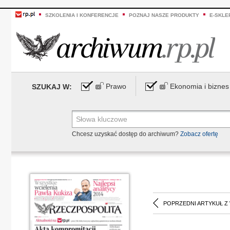
SZKOLENIA I KONFERENCJE
POZNAJ NASZE PRODUKTY
E-SKLE
Prawo
Ekonomia i biznes
SZUKAJ W:
Chcesz uzyskać dostęp do archiwum?
Zobacz ofertę
POPRZEDNI ARTYKUŁ Z