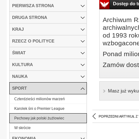
Dostęp do tr
PIERWSZA STRONA
DRUGA STRONA
Archiwum Rz
archiwalnyc
KRAJ
od 1993 roku
RZECZ O POLITYCE
wzbogacone
ŚWIAT
Ponad milio
Zamów dostę
KULTURA
NAUKA
SPORT
Masz już wyku
Czterdzieści milionów marzeń
Karolek śni o Premier League
POPRZEDNI ARTYKUŁ Z
Pechowy jak polski żużlowiec
W skrócie
EKONOMIA