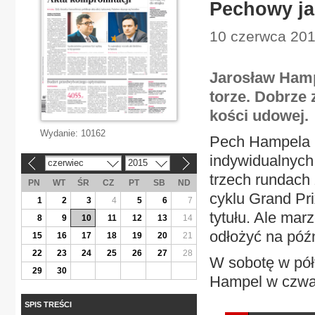
Pechowy ja
10 czerwca 2015
Jarosław Hamp
torze. Dobrze
kości udowej.
Wydanie:
10162
Pech Hampela n
indywidualnych 
czerwiec
2015
«
»
trzech rundach 
PN
WT
ŚR
CZ
PT
SB
ND
cyklu Grand Pr
1
2
3
4
5
6
7
tytułu. Ale mar
8
9
10
11
12
13
14
odłożyć na późn
15
16
17
18
19
20
21
22
23
24
25
26
27
28
W sobotę w pół
29
30
Hampel w czwar
SPIS TREŚCI