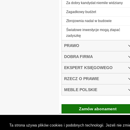
Za dobry kandydat niemile widziany
Zagadkowy budżet
Zbrojownia nadal w budowie
Światowe inwestycje mogą złapać
zadyszkę
PRAWO
DOBRA FIRMA
EKSPERT KSIĘGOWEGO
RZECZ O PRAWIE
MEBLE POLSKIE
Zamów abonament
Gremi Media:
O n
Ta strona używa plików cookies i podobnych technologii. Jeżeli nie z