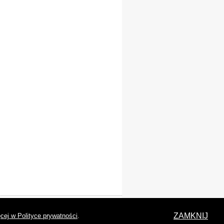
laracja dostępności
ZAMKNIJ
cej w Polityce prywatności
.