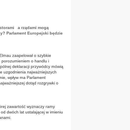
estorami a rządami mogą
zy? Parlament Europejski będzie
Elmau zaapelował o szybkie
i porozumieniem o handlu i
pólnej deklaracji przywódcy mówią
ie uzgodnienia najważniejszych
anie, wpływ ma Parlament
najważniejszej dotąd rozgrywki o
tórej zawartość wyznaczy ramy
 od dwóch lat ustalającej w imieniu
anami.