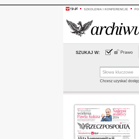
SZKOLENIA I KONFERENCJE
PO
Prawo
SZUKAJ W:
Chcesz uzyskać dostę