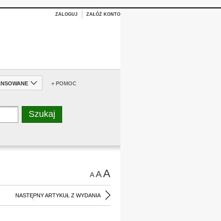
ZALOGUJ
ZAŁÓŻ KONTO
ANSOWANE
+ POMOC
A
A
A
NASTĘPNY ARTYKUŁ Z WYDANIA