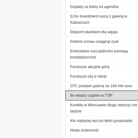
Dopłaty za bilety od agentów
Echo Investment rusza z galerią w
Katowicach
Eksport ratunkiem dla węgla
Elekrim znowu osiągnął zysk
Emerytalne oszczędności pomogą
kredytobiorcom
Fundusze akcyjne górą
Fundusze idą w świat
GTC postawi galerię za 160 mln euro
Ile władzy rządów w TTIP
Korekta w Warszawie długo straszyć nie
będzie
Kto najlepiej wyczuł tętno gospodarki
Niska zmienność