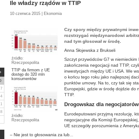
Ile władzy rządów w TTIP
10 czerwca 2015 | Ekonomia
Czy spory między prywatnymi inw
rozstrzygać międzynarodowi arbitr
nad tym głosował w środę.
Anna Słojewska z Brukseli
źródło:
Szczyt przywódców G7 w niemieckim 
Rzeczpospolita
zakończenia negocjacji nad TTIP, czyl
TTIP da firmom z UE
inwestycjach między UE i USA. We ws
dostęp do 320 mln
o końcu tego roku jako najlepszej dac
konsumentów
D
punktów umowy. Na to, czy tak się st
7
Europejski, gdzie w środę dojdzie do 
TTIP.
14
Drogowskaz dla negocjatorów
21
28
Eurodeputowani przyjmą rezolucję, k
źródło:
negocjacyjne dla Komisji Europejskiej,
Rzeczpospolita
UE szczegóły porozumienia z Ameryk
– Nie jest to głosowania za lub...