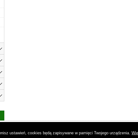
as
|
Regulamin
|
Reklama
|
Napisz do nas
|
Kontakt
|
Pliki cookies
|
Dek
mienisz ustawień, cookies będą zapisywane w pamięci Twojego urządzenia.
Wię
© Copyright by Gremi Media SA