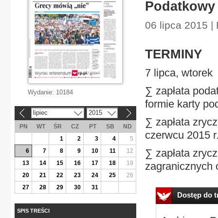
Podatkowy 
06 lipca 2015 |
TERMINY
7 lipca, wtorek
∑ zapłata podat
Wydanie:
10184
formie karty po
lipiec
2015
«
»
∑ zapłata zry
PN
WT
ŚR
CZ
PT
SB
ND
czerwcu 2015 r
1
2
3
4
5
∑ zapłata zryc
6
7
8
9
10
11
12
13
14
15
16
17
18
19
zagranicznych 
20
21
22
23
24
25
26
27
28
29
30
31
Dostęp do tr
SPIS TREŚCI