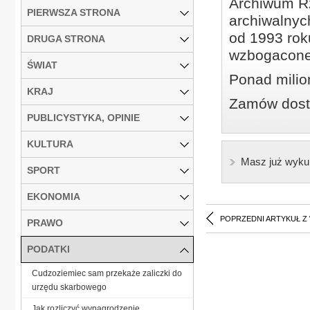
Archiwum Rz
PIERWSZA STRONA
archiwalnyc
od 1993 roku
DRUGA STRONA
wzbogacone
ŚWIAT
Ponad milio
KRAJ
Zamów dostę
PUBLICYSTYKA, OPINIE
KULTURA
Masz już wyku
SPORT
EKONOMIA
POPRZEDNI ARTYKUŁ Z
PRAWO
PODATKI
Cudzoziemiec sam przekaże zaliczki do
urzędu skarbowego
Jak rozliczyć wynagrodzenie