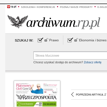
SZKOLENIA I KONFERENCJE
POZNAJ NASZE PRODUKTY
E-SKLE
Prawo
Ekonomia i biznes
SZUKAJ W:
Chcesz uzyskać dostęp do archiwum?
Zobacz ofertę
POPRZEDNI ARTYKUŁ Z