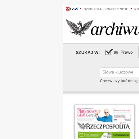
SZKOLENIA I KONFERENCJE
PO
Prawo
SZUKAJ W:
Chcesz uzyskać dostę