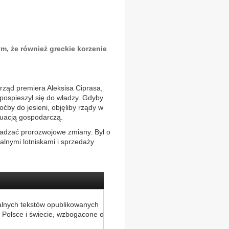
ym, że również greckie korzenie
 rząd premiera Aleksisa Ciprasa,
 pospieszył się do władzy. Gdyby
oćby do jesieni, objęliby rządy w
tuacją gospodarczą.
adzać prorozwojowe zmiany. Był o
lnymi lotniskami i sprzedaży
alnych tekstów opublikowanych
 Polsce i świecie, wzbogacone o