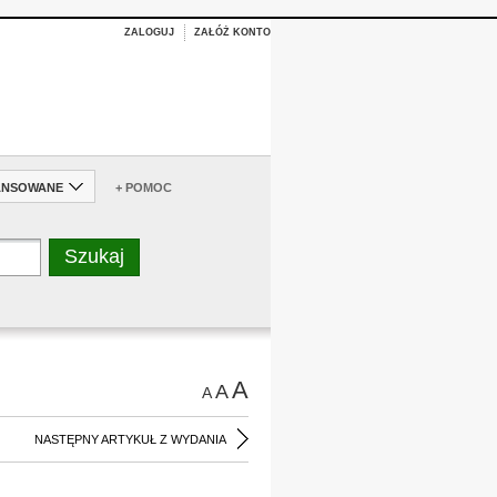
ZALOGUJ
ZAŁÓŻ KONTO
ANSOWANE
+ POMOC
A
A
A
NASTĘPNY ARTYKUŁ Z WYDANIA