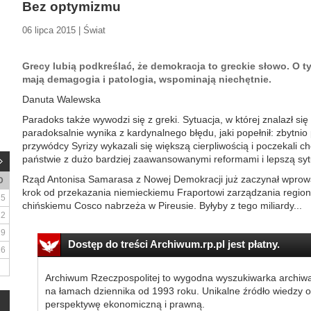
Bez optymizmu
06 lipca 2015 | Świat
Grecy lubią podkreślać, że demokracja to greckie słowo. O t
mają demagogia i patologia, wspominają niechętnie.
Danuta Walewska
Paradoks także wywodzi się z greki. Sytuacja, w której znalazł się
paradoksalnie wynika z kardynalnego błędu, jaki popełnił: zbytnio
przywódcy Syrizy wykazali się większą cierpliwością i poczekali ch
państwie z dużo bardziej zaawansowanymi reformami i lepszą sy
Rząd Antonisa Samarasa z Nowej Demokracji już zaczynał wprow
D
krok od przekazania niemieckiemu Fraportowi zarządzania regiona
5
chińskiemu Cosco nabrzeża w Pireusie. Byłyby z tego miliardy...
12
19
Dostęp do treści Archiwum.rp.pl jest płatny.
26
Archiwum Rzeczpospolitej to wygodna wyszukiwarka archiw
na łamach dziennika od 1993 roku. Unikalne źródło wiedzy o
perspektywę ekonomiczną i prawną.