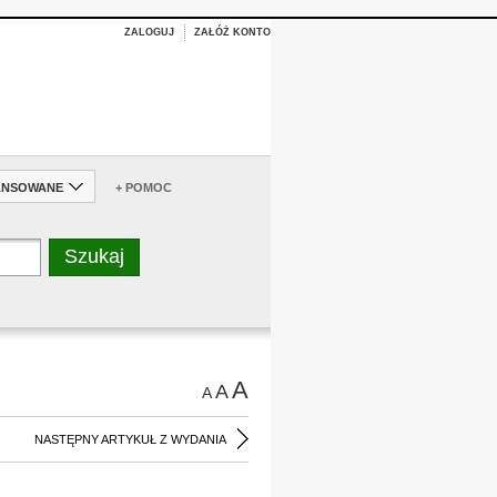
ZALOGUJ
ZAŁÓŻ KONTO
ANSOWANE
+ POMOC
A
A
A
NASTĘPNY ARTYKUŁ Z WYDANIA