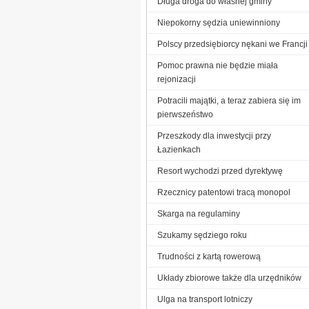
Długa droga do własnej gminy
Niepokorny sędzia uniewinniony
Polscy przedsiębiorcy nękani we Francji
Pomoc prawna nie będzie miała
rejonizacji
Potracili majątki, a teraz zabiera się im
pierwszeństwo
Przeszkody dla inwestycji przy
Łazienkach
Resort wychodzi przed dyrektywę
Rzecznicy patentowi tracą monopol
Skarga na regulaminy
Szukamy sędziego roku
Trudności z kartą rowerową
Układy zbiorowe także dla urzędników
Ulga na transport lotniczy