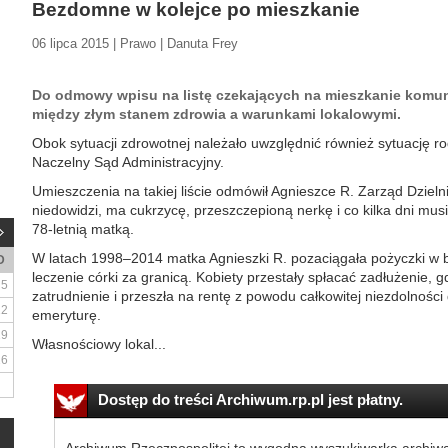
Bezdomne w kolejce po mieszkanie
06 lipca 2015 | Prawo | Danuta Frey
Do odmowy wpisu na listę czekających na mieszkanie komun
między złym stanem zdrowia a warunkami lokalowymi.
Obok sytuacji zdrowotnej należało uwzględnić również sytuację ro
Naczelny Sąd Administracyjny.
Umieszczenia na takiej liście odmówił Agnieszce R. Zarząd Dziel
niedowidzi, ma cukrzycę, przeszczepioną nerkę i co kilka dni musi
78-letnią matką.
W latach 1998–2014 matka Agnieszki R. pozaciągała pożyczki w b
D
leczenie córki za granicą. Kobiety przestały spłacać zadłużenie, g
5
zatrudnienie i przeszła na rentę z powodu całkowitej niezdolnośc
12
emeryturę.
19
Własnościowy lokal...
26
Dostęp do treści Archiwum.rp.pl jest płatny.