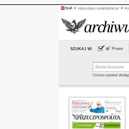
SZKOLENIA I KONFERENCJE
PO
Prawo
SZUKAJ W:
Chcesz uzyskać dostę