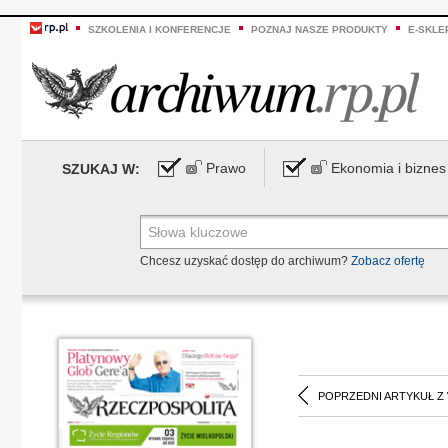
SZKOLENIA I KONFERENCJE
POZNAJ NASZE PRODUKTY
E-SKLE
Prawo
Ekonomia i biznes
SZUKAJ W:
Chcesz uzyskać dostęp do archiwum?
Zobacz ofertę
POPRZEDNI ARTYKUŁ Z