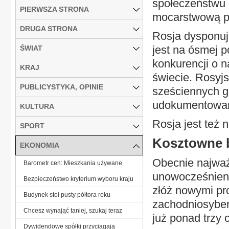
społeczeństwu 
PIERWSZA STRONA
mocarstwową p
DRUGA STRONA
Rosja dysponuj
jest na ósmej po
ŚWIAT
konkurencji o 
KRAJ
świecie. Rosyjs
PUBLICYSTYKA, OPINIE
sześciennych g
udokumentowan
KULTURA
Rosja jest też
SPORT
Kosztowne 
EKONOMIA
Obecnie najważ
Barometr cen: Mieszkania używane
unowocześnieni
Bezpieczeństwo kryterium wyboru kraju
złóż nowymi pro
Budynek stoi pusty półtora roku
zachodniosyber
Chcesz wynająć taniej, szukaj teraz
już ponad trzy
Dywidendowe spółki przyciągają