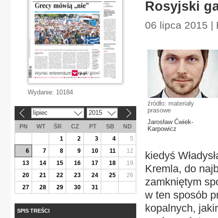
Rosyjski g
06 lipca 2015 
Wydanie:
10184
źródło: materiały
prasowe
lipiec
2015
«
»
Jarosław Ćwiek-
PN
WT
ŚR
CZ
PT
SB
ND
Karpowicz
1
2
3
4
5
6
7
8
9
10
11
12
kiedyś Władysł
13
14
15
16
17
18
19
Kremla, do najb
20
21
22
23
24
25
26
zamkniętym spot
27
28
29
30
31
w ten sposób pr
kopalnych, jak
SPIS TREŚCI