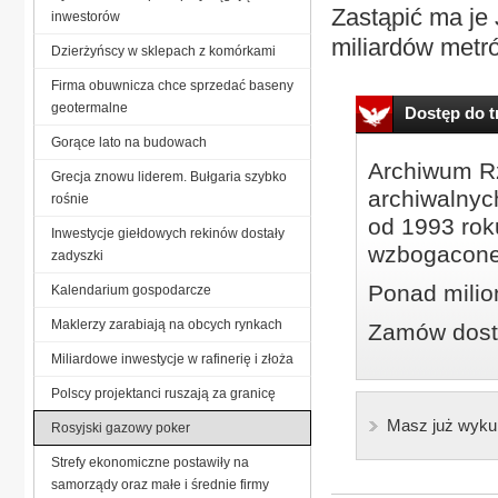
Zastąpić ma je 
inwestorów
miliardów metró
Dzierżyńscy w sklepach z komórkami
Firma obuwnicza chce sprzedać baseny
geotermalne
Dostęp do tr
Gorące lato na budowach
Archiwum Rz
Grecja znowu liderem. Bułgaria szybko
archiwalnyc
rośnie
od 1993 roku
Inwestycje giełdowych rekinów dostały
wzbogacone
zadyszki
Ponad milio
Kalendarium gospodarcze
Maklerzy zarabiają na obcych rynkach
Zamów dostę
Miliardowe inwestycje w rafinerię i złoża
Polscy projektanci ruszają za granicę
Masz już wyku
Rosyjski gazowy poker
Strefy ekonomiczne postawiły na
samorządy oraz małe i średnie firmy