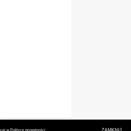
laracja dostępności
ZAMKNIJ
cej w Polityce prywatności
.