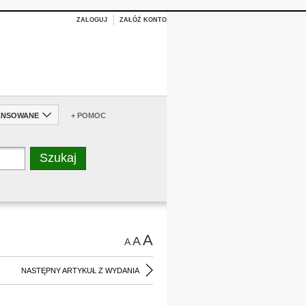
ZALOGUJ
ZAŁÓŻ KONTO
ANSOWANE
+ POMOC
A
A
A
NASTĘPNY ARTYKUŁ Z WYDANIA