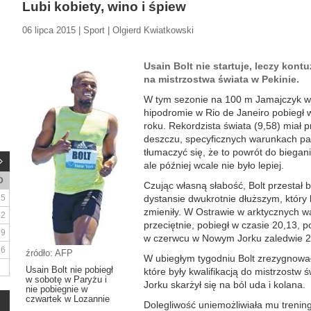
Lubi kobiety, wino i śpiew
06 lipca 2015 | Sport | Olgierd Kwiatkowski
Usain Bolt nie startuje, leczy kont
na mistrzostwa świata w Pekinie.
W tym sezonie na 100 m Jamajczyk wys
hipodromie w Rio de Janeiro pobiegł 
roku. Rekordzista świata (9,58) miał 
deszczu, specyficznych warunkach pa
tłumaczyć się, że to powrót do bieg
ale później wcale nie było lepiej.
D
Czując własną słabość, Bolt przestał b
5
dystansie dwukrotnie dłuższym, który lu
zmieniły. W Ostrawie w arktycznych w
12
przeciętnie, pobiegł w czasie 20,13, p
19
w czerwcu w Nowym Jorku zaledwie 2
26
źródło: AFP
W ubiegłym tygodniu Bolt zrezygnował
Usain Bolt nie pobiegł
które były kwalifikacją do mistrzostw
w sobotę w Paryżu i
Jorku skarżył się na ból uda i kolana.
nie pobiegnie w
czwartek w Lozannie
Dolegliwość uniemożliwiała mu treningi