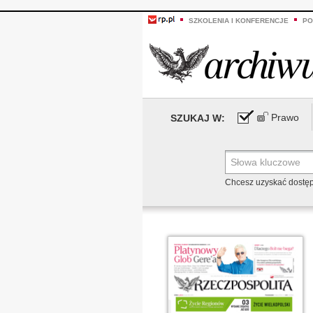
SZKOLENIA I KONFERENCJE
PO
Prawo
SZUKAJ W:
Chcesz uzyskać dostę