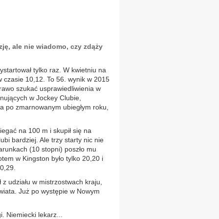
uzję, ale nie wiadomo, czy zdąży
tartował tylko raz. W kwietniu na
w czasie 10,12. To 56. wynik w 2015
prawo szukać usprawiedliwienia w
nujących w Jockey Clubie,
ania po zmarnowanym ubiegłym roku,
iegać na 100 m i skupił się na
bi bardziej. Ale trzy starty nic nie
arunkach (10 stopni) poszło mu
otem w Kingston było tylko 20,20 i
0,29.
 z udziału w mistrzostwach kraju,
 świata. Już po występie w Nowym
. Niemiecki lekarz...