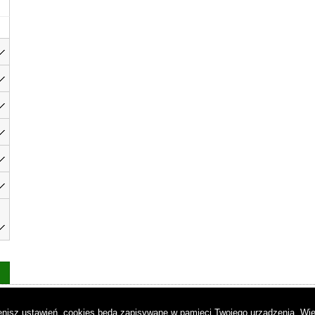
as
|
Regulamin
|
Reklama
|
Napisz do nas
|
Kontakt
|
Pliki cookies
|
Dek
mienisz ustawień, cookies będą zapisywane w pamięci Twojego urządzenia.
Wię