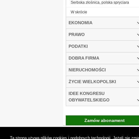
Serbska złośnica, polska spryciara
W skrócie
EKONOMIA
PRAWO
PODATKI
DOBRA FIRMA
NIERUCHOMOŚCI
ŻYCIE WIELKOPOLSKI
IDEE KONGRESU
OBYWATELSKIEGO
Zamów abonament
Gremi Media:
O n
Ta strona używa plików cookies i podobnych technologii. Jeżeli nie z