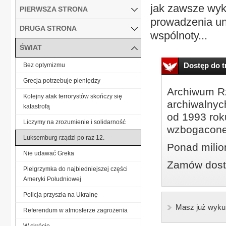
jak zawsze wyk
PIERWSZA STRONA
prowadzenia uni
DRUGA STRONA
wspólnoty...
ŚWIAT
Dostęp do tr
Bez optymizmu
Grecja potrzebuje pieniędzy
Archiwum Rz
Kolejny atak terrorystów skończy się
archiwalnyc
katastrofą
od 1993 roku
Liczymy na zrozumienie i solidarność
wzbogacone
Luksemburg rządzi po raz 12.
Ponad milio
Nie udawać Greka
Zamów dostę
Pielgrzymka do najbiedniejszej części
Ameryki Południowej
Policja przyszła na Ukrainę
Masz już wyku
Referendum w atmosferze zagrożenia
W skrócie