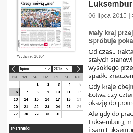
Luksemburg
06 lipca 2015 |
Mały kraj prze
Spróbuje pokaz
Od czasu trakta
Wydanie:
10184
stałych stanow
wysokiego przed
lipiec
2015
«
»
spadło znaczen
PN
WT
ŚR
CZ
PT
SB
ND
1
2
3
4
5
Gdy kraje obejm
6
7
8
9
10
11
12
Łotwa czy czter
13
14
15
16
17
18
19
okazję do promo
20
21
22
23
24
25
26
Ale gdy do pracy
27
28
29
30
31
Luksemburg, ma
i sam Luksembur
SPIS TREŚCI