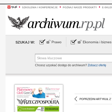
SZKOLENIA I KONFERENCJE
POZNAJ NASZE PRODUKTY
E-SKLE
Prawo
Ekonomia i biznes
SZUKAJ W:
Chcesz uzyskać dostęp do archiwum?
Zobacz ofertę
POPRZEDNI ARTYKUŁ Z