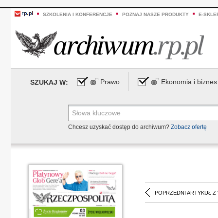
SZKOLENIA I KONFERENCJE
POZNAJ NASZE PRODUKTY
E-SKLE
Prawo
Ekonomia i biznes
SZUKAJ W:
Chcesz uzyskać dostęp do archiwum?
Zobacz ofertę
POPRZEDNI ARTYKUŁ Z