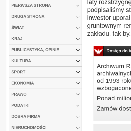
laty rozstrzygn
PIERWSZA STRONA
podpisaliśmy s
DRUGA STRONA
inwestor uporał
gruntownym re
ŚWIAT
zakładu, tak by.
KRAJ
PUBLICYSTYKA, OPINIE
Dostęp do tr
KULTURA
Archiwum Rz
SPORT
archiwalnyc
od 1993 roku
EKONOMIA
wzbogacone
PRAWO
Ponad milio
PODATKI
Zamów dostę
DOBRA FIRMA
NIERUCHOMOŚCI