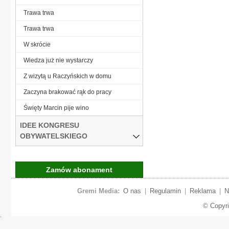
Trawa trwa
Trawa trwa
W skrócie
Wiedza już nie wystarczy
Z wizytą u Raczyńskich w domu
Zaczyna brakować rąk do pracy
Święty Marcin pije wino
IDEE KONGRESU
OBYWATELSKIEGO
Zamów abonament
Gremi Media:
O nas
|
Regulamin
|
Reklama
|
N
© Copyr