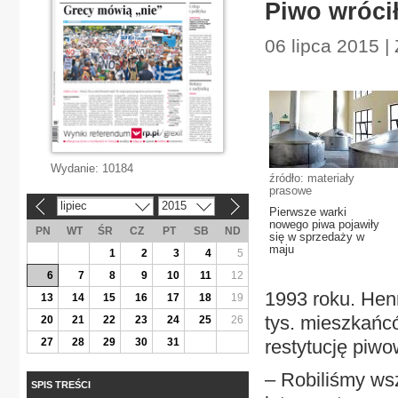
Piwo wrócił
06 lipca 2015 | 
Wydanie:
10184
źródło: materiały
prasowe
lipiec
2015
«
»
Pierwsze warki
nowego piwa pojawiły
PN
WT
ŚR
CZ
PT
SB
ND
się w sprzedaży w
maju
1
2
3
4
5
6
7
8
9
10
11
12
1993 roku. Hen
13
14
15
16
17
18
19
tys. mieszkańcó
20
21
22
23
24
25
26
27
28
29
30
31
restytucję piwo
– Robiliśmy ws
SPIS TREŚCI