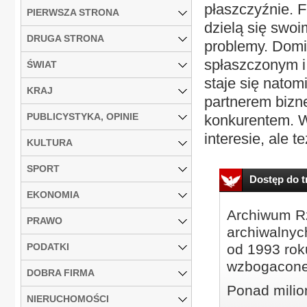
płaszczyźnie. F
PIERWSZA STRONA
dzielą się swoi
DRUGA STRONA
problemy. Domin
spłaszczonym i
ŚWIAT
staje się natom
KRAJ
partnerem bizn
PUBLICYSTYKA, OPINIE
konkurentem. W
interesie, ale t
KULTURA
SPORT
Dostęp do tr
EKONOMIA
Archiwum Rz
PRAWO
archiwalnyc
PODATKI
od 1993 roku
wzbogacone
DOBRA FIRMA
Ponad milio
NIERUCHOMOŚCI