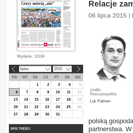
Relacje zam
06 lipca 2015 
Wydanie:
10184
lipiec
2015
«
»
PN
WT
ŚR
CZ
PT
SB
ND
1
2
3
4
5
źródło:
6
7
8
9
10
11
12
Rzeczpospolita
13
14
15
16
17
18
19
Luk Palmen
20
21
22
23
24
25
26
27
28
29
30
31
polską gospodar
partnerstwa. W 
SPIS TREŚCI