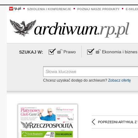
SZKOLENIA I KONFERENCJE
POZNAJ NASZE PRODUKTY
E-SKLE
Prawo
Ekonomia i biznes
SZUKAJ W:
Chcesz uzyskać dostęp do archiwum?
Zobacz ofertę
POPRZEDNI ARTYKUŁ Z