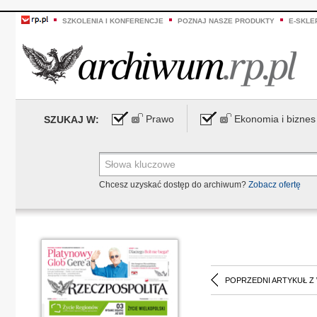
SZKOLENIA I KONFERENCJE
POZNAJ NASZE PRODUKTY
E-SKLE
Prawo
Ekonomia i biznes
SZUKAJ W:
Chcesz uzyskać dostęp do archiwum?
Zobacz ofertę
POPRZEDNI ARTYKUŁ Z