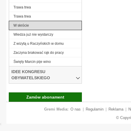
Trawa trwa
Trawa trwa
W skrócie
Wiedza już nie wystarczy
Z wizytą u Raczyńskich w domu
Zaczyna brakować rąk do pracy
Święty Marcin pije wino
IDEE KONGRESU
OBYWATELSKIEGO
Zamów abonament
Gremi Media:
O nas
|
Regulamin
|
Reklama
|
N
© Copyr