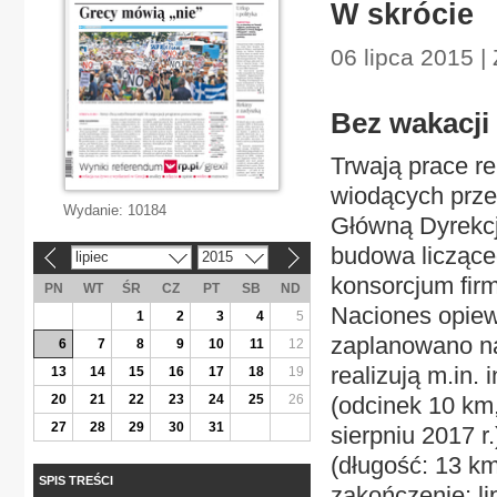
W skrócie
06 lipca 2015 |
Bez wakacji
Trwają prace r
wiodących prze
Wydanie:
10184
Główną Dyrekcję
budowa licząc
lipiec
2015
«
»
konsorcjum fir
PN
WT
ŚR
CZ
PT
SB
ND
Naciones opiew
1
2
3
4
5
zaplanowano na
6
7
8
9
10
11
12
realizują m.in.
13
14
15
16
17
18
19
20
21
22
23
24
25
26
(odcinek 10 km,
27
28
29
30
31
sierpniu 2017 
(długość: 13 km
SPIS TREŚCI
zakończenie: lip