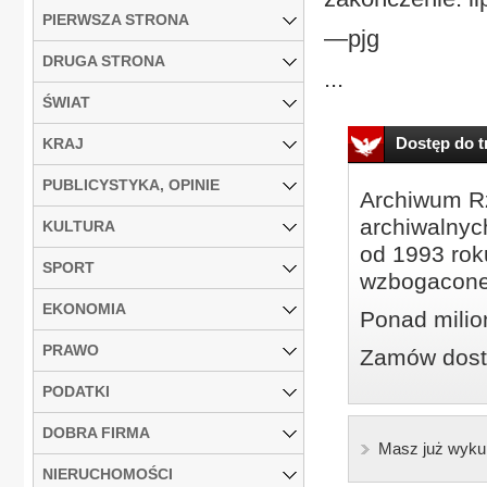
PIERWSZA STRONA
—pjg
DRUGA STRONA
...
ŚWIAT
Dostęp do tr
KRAJ
PUBLICYSTYKA, OPINIE
Archiwum Rz
archiwalnyc
KULTURA
od 1993 roku
SPORT
wzbogacone
EKONOMIA
Ponad milio
PRAWO
Zamów dostę
PODATKI
DOBRA FIRMA
Masz już wyku
NIERUCHOMOŚCI