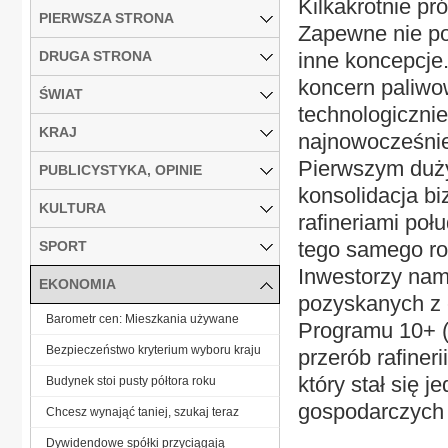
Kilkakrotnie pr
PIERWSZA STRONA
Zapewne nie po 
DRUGA STRONA
inne koncepcje
koncern paliwo
ŚWIAT
technologiczni
KRAJ
najnowocześnie
Pierwszym duży
PUBLICYSTYKA, OPINIE
konsolidacja bi
KULTURA
rafineriami po
tego samego ro
SPORT
Inwestorzy nam
EKONOMIA
pozyskanych z 
Barometr cen: Mieszkania używane
Programu 10+ (
Bezpieczeństwo kryterium wyboru kraju
przerób rafiner
który stał się 
Budynek stoi pusty półtora roku
gospodarczych 
Chcesz wynająć taniej, szukaj teraz
Dywidendowe spółki przyciągają