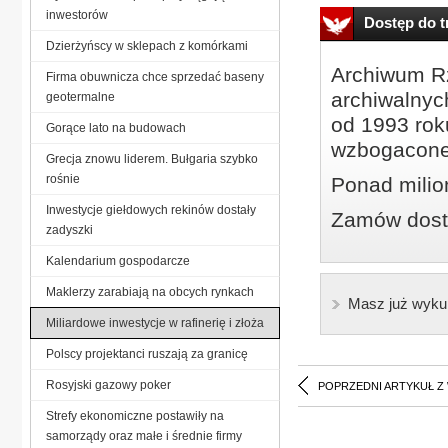
inwestorów
Dostęp do tr
Dzierżyńscy w sklepach z komórkami
Archiwum Rz
Firma obuwnicza chce sprzedać baseny
archiwalnyc
geotermalne
od 1993 roku
Gorące lato na budowach
wzbogacone
Grecja znowu liderem. Bułgaria szybko
rośnie
Ponad milio
Inwestycje giełdowych rekinów dostały
Zamów dostę
zadyszki
Kalendarium gospodarcze
Maklerzy zarabiają na obcych rynkach
Masz już wyku
Miliardowe inwestycje w rafinerię i złoża
Polscy projektanci ruszają za granicę
Rosyjski gazowy poker
POPRZEDNI ARTYKUŁ Z
Strefy ekonomiczne postawiły na
samorządy oraz małe i średnie firmy