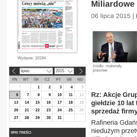
Miliardowe 
06 lipca 2015 
Wydanie:
10184
źródło: materiały
prasowe
lipiec
2015
«
»
PN
WT
ŚR
CZ
PT
SB
ND
1
2
3
4
5
Rz: Akcje Gru
6
7
8
9
10
11
12
giełdzie 10 la
13
14
15
16
17
18
19
sprzedaż firm
20
21
22
23
24
25
26
27
28
29
30
31
Rafineria Gdańs
niedużym przet
SPIS TREŚCI