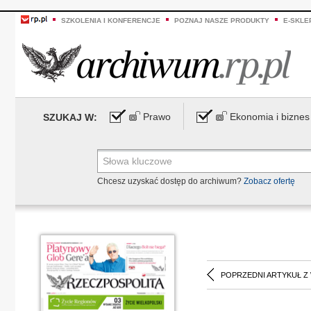
SZKOLENIA I KONFERENCJE
POZNAJ NASZE PRODUKTY
E-SKLE
Prawo
Ekonomia i biznes
SZUKAJ W:
Chcesz uzyskać dostęp do archiwum?
Zobacz ofertę
POPRZEDNI ARTYKUŁ Z