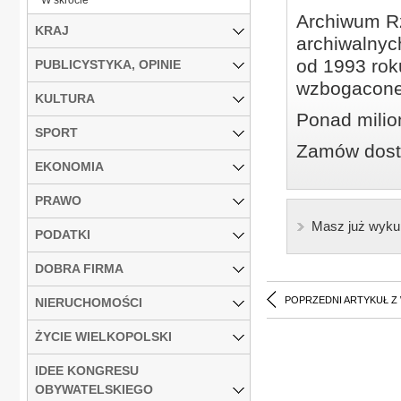
Archiwum Rz
KRAJ
archiwalnyc
od 1993 roku
PUBLICYSTYKA, OPINIE
wzbogacone
KULTURA
Ponad milio
SPORT
Zamów dostę
EKONOMIA
PRAWO
Masz już wyku
PODATKI
DOBRA FIRMA
POPRZEDNI ARTYKUŁ Z
NIERUCHOMOŚCI
ŻYCIE WIELKOPOLSKI
IDEE KONGRESU
OBYWATELSKIEGO