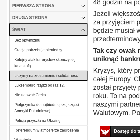
48 godzin na p
PIERWSZA STRONA
Jeżeli większoś
DRUGA STRONA
za przyjęciem p
będzie musiał 
ŚWIAT
przedterminow
Bez optymizmu
Tak czy owak 
Grecja potrzebuje pieniędzy
uniknąć bankr
Kolejny atak terrorystów skończy się
katastrofą
Kryzys, który p
Liczymy na zrozumienie i solidarność
całej Europy. 
Luksemburg rządzi po raz 12.
został przyjęty
roku. To na po
Nie udawać Greka
naszymi partn
Pielgrzymka do najbiedniejszej części
Ameryki Południowej
Walutowym. Pos
Policja przyszła na Ukrainę
Referendum w atmosferze zagrożenia
Dostęp do tr
W skrócie