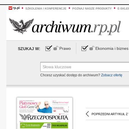
SZKOLENIA I KONFERENCJE
POZNAJ NASZE PRODUKTY
E-SKLE
Prawo
Ekonomia i biznes
SZUKAJ W:
Chcesz uzyskać dostęp do archiwum?
Zobacz ofertę
POPRZEDNI ARTYKUŁ Z