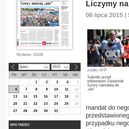
Liczymy na
06 lipca 2015 |
Wydanie:
10184
lipiec
2015
«
»
źródło: AFP
PN
WT
ŚR
CZ
PT
SB
ND
Saloniki przed
referendum Zwolennik
1
2
3
4
5
Syrizy namawią do
„nie”
6
7
8
9
10
11
12
13
14
15
16
17
18
19
20
21
22
23
24
25
26
mandat do nego
27
28
29
30
31
przedstawionego
przypadku nego
SPIS TREŚCI