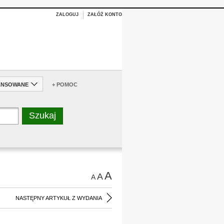
ZALOGUJ
ZAŁÓŻ KONTO
ANSOWANE
+ POMOC
A
A
A
NASTĘPNY ARTYKUŁ Z WYDANIA