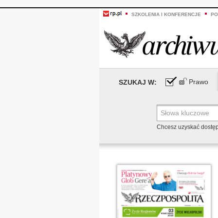
SZKOLENIA I KONFERENCJE
PO
Prawo
SZUKAJ W:
Chcesz uzyskać dostę