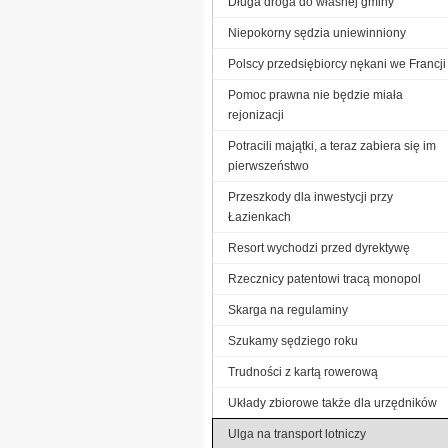
Długa droga do własnej gminy
Niepokorny sędzia uniewinniony
Polscy przedsiębiorcy nękani we Francji
Pomoc prawna nie będzie miała
rejonizacji
Potracili majątki, a teraz zabiera się im
pierwszeństwo
Przeszkody dla inwestycji przy
Łazienkach
Resort wychodzi przed dyrektywę
Rzecznicy patentowi tracą monopol
Skarga na regulaminy
Szukamy sędziego roku
Trudności z kartą rowerową
Układy zbiorowe także dla urzędników
Ulga na transport lotniczy