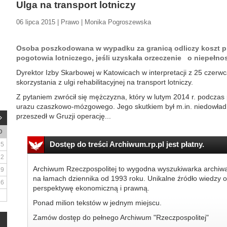
Ulga na transport lotniczy
06 lipca 2015 | Prawo | Monika Pogroszewska
Osoba poszkodowana w wypadku za granicą odliczy koszt p
pogotowia lotniczego, jeśli uzyskała orzeczenie o niepełno
Dyrektor Izby Skarbowej w Katowicach w interpretacji z 25 czerwc
skorzystania z ulgi rehabilitacyjnej na transport lotniczy.
Z pytaniem zwrócił się mężczyzna, który w lutym 2014 r. podczas
urazu czaszkowo-mózgowego. Jego skutkiem był m.in. niedowła
przeszedł w Gruzji operację...
D
Dostęp do treści Archiwum.rp.pl jest płatny.
5
12
Archiwum Rzeczpospolitej to wygodna wyszukiwarka archiw
19
na łamach dziennika od 1993 roku. Unikalne źródło wiedzy o
26
perspektywę ekonomiczną i prawną.
Ponad milion tekstów w jednym miejscu.
Zamów dostęp do pełnego Archiwum "Rzeczpospolitej"