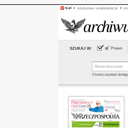
SZKOLENIA I KONFERENCJE
PO
Prawo
SZUKAJ W:
Chcesz uzyskać dostę