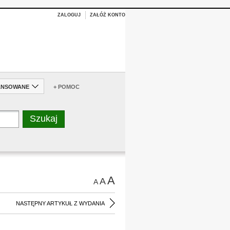
ZALOGUJ
ZAŁÓŻ KONTO
ANSOWANE
+ POMOC
A
A
A
NASTĘPNY ARTYKUŁ Z WYDANIA