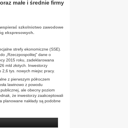
raz małe i średnie firmy
y, wspierać szkolnictwo zawodowe
óg ekspresowych.
cjalne strefy ekonomiczne (SSE).
y do „Rzeczpospolitej" dane o
ięcy 2015 roku, zadeklarowana
26 mld złotych. Inwestorzy
o 2,6 tys. nowych miejsc pracy.
alne z pierwszym półroczem
rosła lawinowo z powodu
publicznej, ale obecny poziom
ednak, że inwestorzy zaakceptowali
 a planowane nakłady są podobne