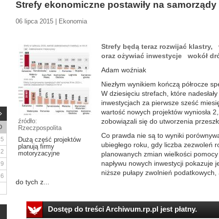
Strefy ekonomiczne postawiły na samorządy o
06 lipca 2015 | Ekonomia
Strefy będą teraz rozwijać klastr
oraz ożywiać inwestycje wokół dr
Adam woźniak
Niezłym wynikiem kończą półrocze spe
W dziesięciu strefach, które nadesłał
inwestycjach za pierwsze sześć mies
wartość nowych projektów wyniosła 2,
źródło:
zobowiązali się do utworzenia przeszł
D
Rzeczpospolita
Co prawda nie są to wyniki porównyw
5
Dużą część projektów
ubiegłego roku, gdy liczba zezwoleń 
planują firmy
12
motoryzacyjne
planowanych zmian wielkości pomocy 
napływu nowych inwestycji pokazuje j
19
niższe pułapy zwolnień podatkowych,
26
do tych z...
Dostęp do treści Archiwum.rp.pl jest płatny.