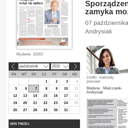
Sporządzen
zamyka moż
07 październik
Andrysiak
Wydanie:
10263
październik
2015
«
»
PN
WT
ŚR
CZ
PT
SB
ND
źródło: materiały
prasowe
1
2
3
4
Marlena Mielczarek-
5
6
7
8
9
10
11
Andrysiak
12
13
14
15
16
17
18
19
20
21
22
23
24
25
26
27
28
29
30
31
SPIS TREŚCI