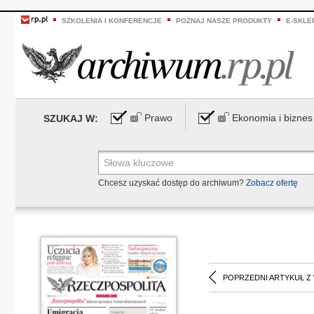
SZKOLENIA I KONFERENCJE
POZNAJ NASZE PRODUKTY
E-SKLE
Prawo
Ekonomia i biznes
SZUKAJ W:
Chcesz uzyskać dostęp do archiwum?
Zobacz ofertę
POPRZEDNI ARTYKUŁ Z