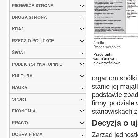
PIERWSZA STRONA
DRUGA STRONA
KRAJ
RZECZ O POLITYCE
źródło:
Rzeczpospolita
ŚWIAT
Przesłanki
wartościowe i
niewartościowe
PUBLICYSTYKA, OPINIE
KULTURA
organom spółki 
stanie jej mają
NAUKA
podstawie zbad
SPORT
firmy, podziale
stanowiskach z
EKONOMIA
Decyzja o u
PRAWO
Zarząd jednostk
DOBRA FIRMA