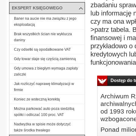
zbadaniu spraw
EKSPERT KSIĘGOWEGO
lub informację
Baner na aucie nie ma związku z jego
czy ma ona wpł
eksploatacją
>patrz tabela. 
Brak wszystkich ścian nie wyklucza
finansowej i m
daniny
przykładowo o 
Czy odsetki są opodatkowane VAT
kredytowych lu
Gdy towar staje się częścią zamienną
funkcjonowania 
Gdy umowa z biegłym wymaga zapłaty
zaliczki
Dostęp do tr
Jak rozliczyć naprawę klimatyzacji w
firmie
Archiwum Rz
Koniec ze wsteczną korektą
archiwalnyc
Można parkować auto poza siedzibą
od 1993 roku
spółki i odliczać 100 proc. VAT
wzbogacone
Nadwyżka w spisie może dotyczyć
Ponad milio
także środka trwałego