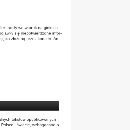
ler tra­ci­ły we wto­rek na gieł­dzie
ja­wi­ły się nie­po­twier­dzo­ne in­for­
e­ję­cia zło­żo­ną przez kon­cern An­
alnych tekstów opublikowanych
 Polsce i świecie, wzbogacone o