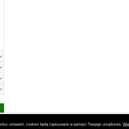
as
|
Regulamin
|
Reklama
|
Napisz do nas
|
Kontakt
|
Pliki cookies
|
Dek
mienisz ustawień, cookies będą zapisywane w pamięci Twojego urządzenia.
Wię
© Copyright by Gremi Media SA