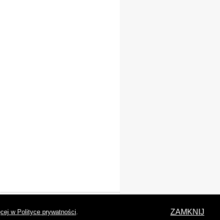
laracja dostępności
ZAMKNIJ
cej w Polityce prywatności
.