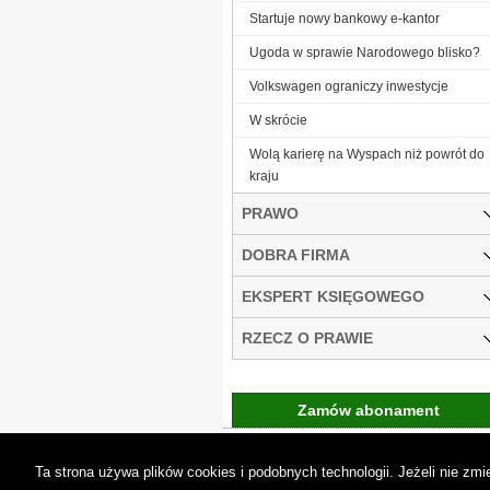
Startuje nowy bankowy e-kantor
Ugoda w sprawie Narodowego blisko?
Volkswagen ograniczy inwestycje
W skrócie
Wolą karierę na Wyspach niż powrót do
kraju
PRAWO
DOBRA FIRMA
EKSPERT KSIĘGOWEGO
RZECZ O PRAWIE
Zamów abonament
Gremi Media:
O n
Ta strona używa plików cookies i podobnych technologii. Jeżeli nie z