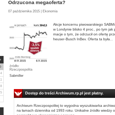
Odrzucona megaoferta?
07 października 2015 | Ekonomia
Ak­cje kon­cer­nu pi­wo­war­skie­go SAB­Mil­
w Lon­dy­nie bli­sko 4 proc., po tym jak po­
ma­cje o tym, że od­rzu­cił on ofer­tę prz
heu­ser-Busch In­Bev. Ofer­ta ta by­ła...
źródło:
D
Rzeczpospolita
4
Sabmiller
11
18
25
Dostęp do treści Archiwum.rp.pl jest płatny.
Archiwum Rzeczpospolitej to wygodna wyszukiwarka archiw
na łamach dziennika od 1993 roku. Unikalne źródło wiedzy o