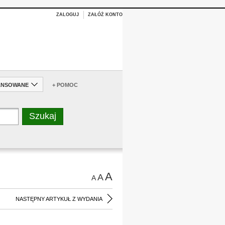
ZALOGUJ
ZAŁÓŻ KONTO
ANSOWANE
+ POMOC
A
A
A
NASTĘPNY ARTYKUŁ Z WYDANIA