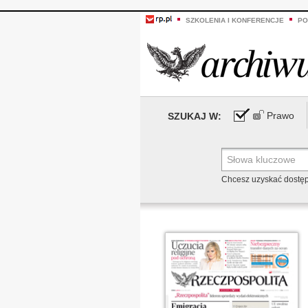
SZKOLENIA I KONFERENCJE
PO
Prawo
SZUKAJ W:
Chcesz uzyskać dostę