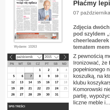
Płaćmy lep
07 października
Zdjęcia dwóch
pod szyldem „
cheerleaderek 
tematem memó
Wydanie:
10263
Z pewnością mo
październik
2015
«
»
Ironizować, że
PN
WT
ŚR
CZ
PT
SB
ND
popełnionego ni
1
2
3
4
koszulką, na kt
5
6
7
8
9
10
11
klubu koszykars
12
13
14
15
16
17
18
Komorowski nie
19
20
21
22
23
24
25
26
27
28
29
30
31
partię, wypożyc
liczne meble i...
SPIS TREŚCI