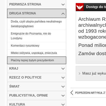
PIERWSZA STRONA
Dostęp do tr
DRUGA STRONA
Archiwum Rz
Doda, czyli utopia państwa neutralnego
archiwalnyc
światopoglądowo
od 1993 roku
Emigrujcie do Poznania, nie do
wzbogacone
Londynu
Ponad milio
Komentarz rysunkowy
Zamów dostę
Mleko odżywia, uspokaja, znieczula
Płaćmy lepiej byłym prezydentom
KRAJ
Masz już wyku
RZECZ O POLITYCE
ŚWIAT
POPRZEDNI ARTYKUŁ Z
PUBLICYSTYKA, OPINIE
KULTURA