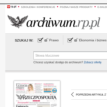
SZKOLENIA I KONFERENCJE
POZNAJ NASZE PRODUKTY
E-SKLE
Prawo
Ekonomia i biznes
SZUKAJ W:
Chcesz uzyskać dostęp do archiwum?
Zobacz ofertę
POPRZEDNI ARTYKUŁ Z