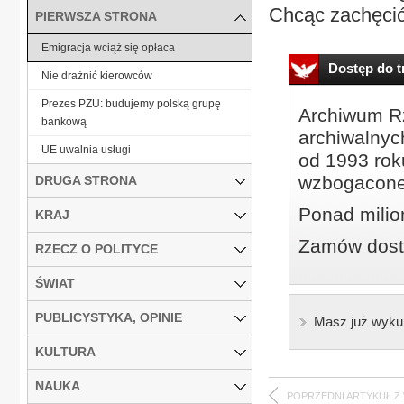
Chcąc zachęcić
PIERWSZA STRONA
Emigracja wciąż się opłaca
Dostęp do tr
Nie drażnić kierowców
Prezes PZU: budujemy polską grupę
Archiwum Rz
bankową
archiwalnyc
UE uwalnia usługi
od 1993 roku
wzbogacone
DRUGA STRONA
Ponad milio
KRAJ
Zamów dostę
RZECZ O POLITYCE
ŚWIAT
PUBLICYSTYKA, OPINIE
Masz już wyku
KULTURA
NAUKA
POPRZEDNI ARTYKUŁ Z