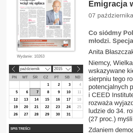
Emigracja w
07 października
Co siódmy Pol
młodzi. Specja
Anita Błaszcza
Wydanie:
10263
Niemcy, Wielka 
październik
2015
wskazywane kier
«
»
PN
WT
ŚR
CZ
PT
SB
ND
sierpniu tego r
1
2
3
4
potencjalnych 
5
6
7
8
9
10
11
i CEED Institut
12
13
14
15
16
17
18
rozważa wyjazd
19
20
21
22
23
24
25
ludzie do 34. r
26
27
28
29
30
31
(27 proc.) myśli
Zdaniem demogra
SPIS TREŚCI