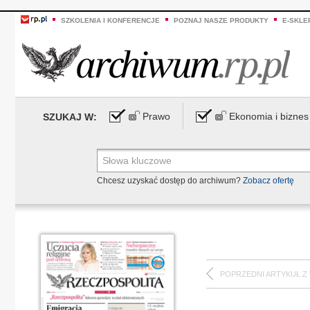
SZKOLENIA I KONFERENCJE
POZNAJ NASZE PRODUKTY
E-SKLE
Prawo
Ekonomia i biznes
SZUKAJ W:
Chcesz uzyskać dostęp do archiwum?
Zobacz ofertę
POPRZEDNI ARTYKUŁ Z