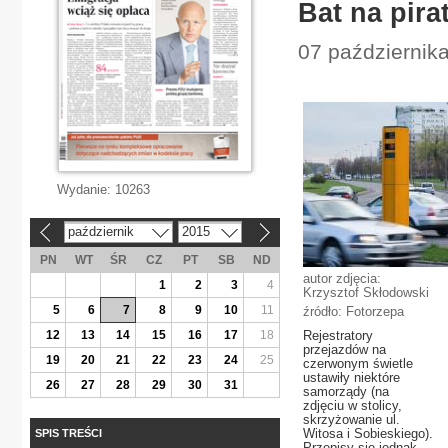
Bat na pir
07 października
Wydanie:
10263
październik
2015
«
»
PN
WT
ŚR
CZ
PT
SB
ND
autor zdjęcia:
1
2
3
4
Krzysztof Skłodowski
5
6
7
8
9
10
11
źródło: Fotorzepa
12
13
14
15
16
17
18
Rejestratory
przejazdów na
19
20
21
22
23
24
25
czerwonym świetle
ustawiły niektóre
26
27
28
29
30
31
samorządy (na
zdjęciu w stolicy,
skrzyżowanie ul.
Witosa i Sobieskiego).
SPIS TREŚCI
Przepisy się jednak