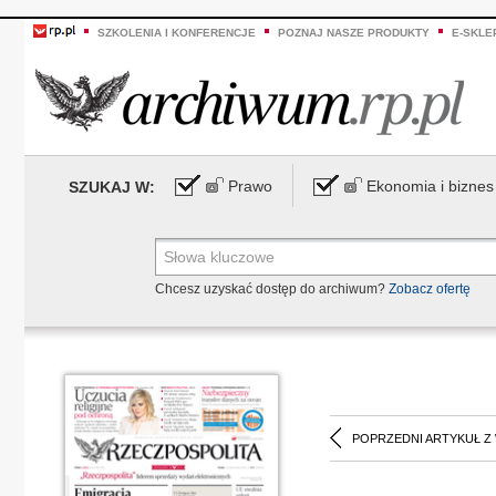
SZKOLENIA I KONFERENCJE
POZNAJ NASZE PRODUKTY
E-SKLE
Prawo
Ekonomia i biznes
SZUKAJ W:
Chcesz uzyskać dostęp do archiwum?
Zobacz ofertę
POPRZEDNI ARTYKUŁ Z