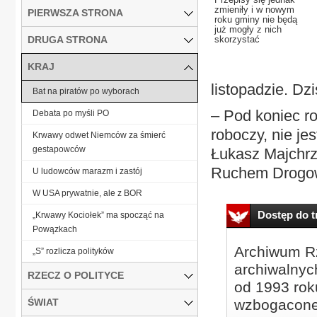
zmieniły i w nowym
PIERWSZA STRONA
roku gminy nie będą
już mogły z nich
DRUGA STRONA
skorzystać
KRAJ
listopadzie. Dzi
Bat na piratów po wyborach
– Pod koniec r
Debata po myśli PO
roboczy, nie je
Krwawy odwet Niemców za śmierć
gestapowców
Łukasz Majchr
Ruchem Drogo
U ludowców marazm i zastój
W USA prywatnie, ale z BOR
Dostęp do tr
„Krwawy Kociołek” ma spocząć na
Powązkach
Archiwum Rz
„S” rozlicza polityków
archiwalnyc
RZECZ O POLITYCE
od 1993 roku
ŚWIAT
wzbogacone