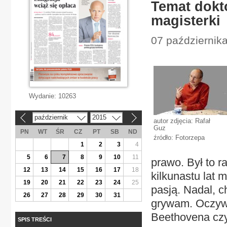
Temat dokt
magisterki
07 października
Wydanie:
10263
październik
2015
«
»
autor zdjęcia: Rafał
Guz
PN
WT
ŚR
CZ
PT
SB
ND
źródło: Fotorzepa
1
2
3
4
5
6
7
8
9
10
11
prawo. Był to r
12
13
14
15
16
17
18
kilkunastu lat
19
20
21
22
23
24
25
pasją. Nadal, c
26
27
28
29
30
31
grywam. Oczywi
Beethovena czy
SPIS TREŚCI