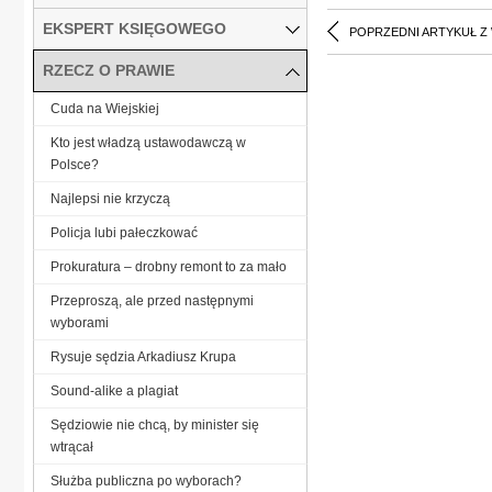
EKSPERT KSIĘGOWEGO
POPRZEDNI ARTYKUŁ Z
RZECZ O PRAWIE
Cuda na Wiejskiej
Kto jest władzą ustawodawczą w
Polsce?
Najlepsi nie krzyczą
Policja lubi pałeczkować
Prokuratura – drobny remont to za mało
Przeproszą, ale przed następnymi
wyborami
Rysuje sędzia Arkadiusz Krupa
Sound-alike a plagiat
Sędziowie nie chcą, by minister się
wtrącał
Służba publiczna po wyborach?