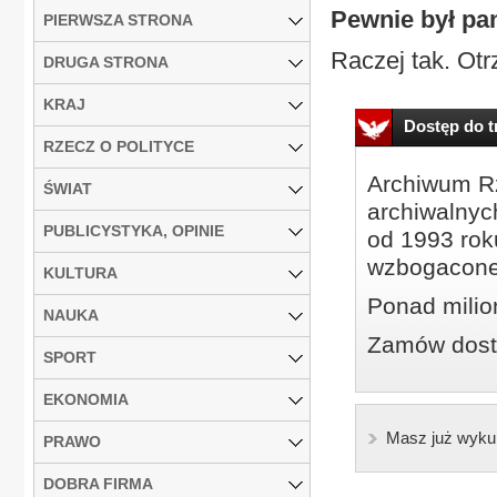
Pewnie był pa
PIERWSZA STRONA
Raczej tak. Ot
DRUGA STRONA
KRAJ
Dostęp do tr
RZECZ O POLITYCE
Archiwum Rz
ŚWIAT
archiwalnyc
PUBLICYSTYKA, OPINIE
od 1993 roku
wzbogacone
KULTURA
Ponad milio
NAUKA
Zamów dostę
SPORT
EKONOMIA
Masz już wyku
PRAWO
DOBRA FIRMA