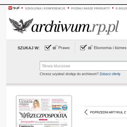
SZKOLENIA I KONFERENCJE
POZNAJ NASZE PRODUKTY
E-SKLE
Prawo
Ekonomia i biznes
SZUKAJ W:
Chcesz uzyskać dostęp do archiwum?
Zobacz ofertę
POPRZEDNI ARTYKUŁ Z