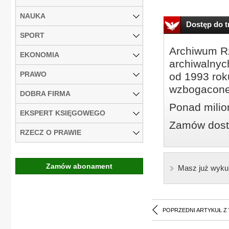
NAUKA
Dostęp do tr
SPORT
Archiwum Rz
EKONOMIA
archiwalnyc
PRAWO
od 1993 roku
wzbogacone
DOBRA FIRMA
Ponad milio
EKSPERT KSIĘGOWEGO
Zamów dostę
RZECZ O PRAWIE
Zamów abonament
Masz już wyku
POPRZEDNI ARTYKUŁ Z