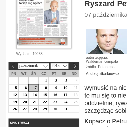
Ryszard Pe
07 października
Wydanie:
10263
autor zdjęcia:
Waldemar Kompała
październik
2015
«
»
źródło: Fotorzepa
Andrzej Stankiewicz
PN
WT
ŚR
CZ
PT
SB
ND
1
2
3
4
wymusić na nic
5
6
7
8
9
10
11
to mu się to ni
12
13
14
15
16
17
18
oddzielnie, ryw
19
20
21
22
23
24
25
26
27
28
29
30
31
szczędząc sobi
Kopacz o Petru
SPIS TREŚCI