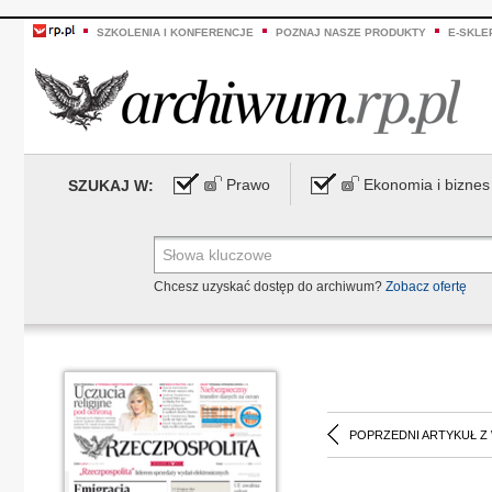
SZKOLENIA I KONFERENCJE
POZNAJ NASZE PRODUKTY
E-SKLE
Prawo
Ekonomia i biznes
SZUKAJ W:
Chcesz uzyskać dostęp do archiwum?
Zobacz ofertę
POPRZEDNI ARTYKUŁ Z