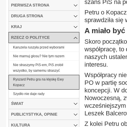
szans PiS na p
PIERWSZA STRONA
Petru o Kopacz:
DRUGA STRONA
sprawdziła się 
KRAJ
A miało być
RZECZ O POLITYCE
Skoro początk
Karuzela ruszyła przed wyborami
współpracę, to
naszych ustaleń
Nie marnuj głosu? Nie tym razem
interesu.
Nie straszymy PiS-em, PiS zrobił
wszystko, by samemu straszyć
Współpracy nie
Ryszard Petru gra na klęskę Ewy
PO w partię socj
Kopacz
koncepcji. W do
Szydło nie daje rady
Nowoczesną, zw
ŚWIAT
wcześniejszym p
Leszek Balcero
PUBLICYSTYKA, OPINIE
Z kolei Petru ob
KULTURA