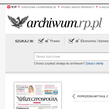
SZKOLENIA I KONFERENCJE
POZNAJ NASZE PRODUKTY
E-SKLE
Prawo
Ekonomia i biznes
SZUKAJ W:
Chcesz uzyskać dostęp do archiwum?
Zobacz ofertę
POPRZEDNI ARTYKUŁ Z