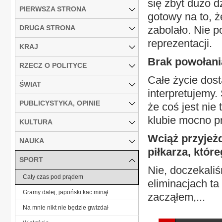
się zbyt dużo 
PIERWSZA STRONA
gotowy na to, ż
DRUGA STRONA
zabolało. Nie po
reprezentacji.
KRAJ
Brak powołania
RZECZ O POLITYCE
Całe życie dost
ŚWIAT
interpretujemy
PUBLICYSTYKA, OPINIE
że coś jest nie
klubie mocno p
KULTURA
Wciąż przyjeż
NAUKA
piłkarza, któr
SPORT
Nie, doczekali
Cały czas pod prądem
eliminacjach t
Gramy dalej, japoński kac minął
zacząłem,...
Na mnie nikt nie będzie gwizdał