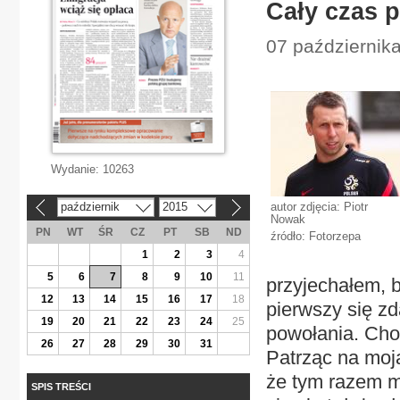
Cały czas 
07 października
Wydanie:
10263
październik
2015
autor zdjęcia: Piotr
«
»
Nowak
PN
WT
ŚR
CZ
PT
SB
ND
źródło: Fotorzepa
1
2
3
4
5
6
7
8
9
10
11
przyjechałem, b
12
13
14
15
16
17
18
pierwszy się zd
19
20
21
22
23
24
25
powołania. Cho
26
27
28
29
30
31
Patrząc na moją
że tym razem m
SPIS TREŚCI