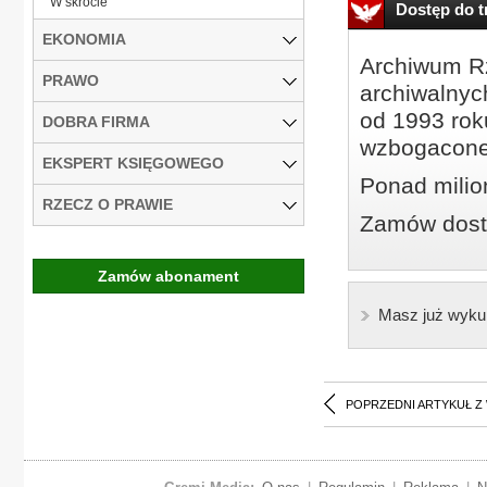
W skrócie
Dostęp do tr
EKONOMIA
Archiwum Rz
PRAWO
archiwalnyc
od 1993 roku
DOBRA FIRMA
wzbogacone
EKSPERT KSIĘGOWEGO
Ponad milio
RZECZ O PRAWIE
Zamów dostę
Zamów abonament
Masz już wyku
POPRZEDNI ARTYKUŁ Z