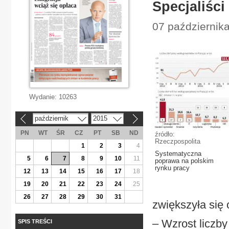
Specjaliści
07 październik
Wydanie:
10263
październik
2015
«
»
PN
WT
ŚR
CZ
PT
SB
ND
źródło:
Rzeczpospolita
1
2
3
4
Systematyczna
5
6
7
8
9
10
11
poprawa na polskim
rynku pracy
12
13
14
15
16
17
18
19
20
21
22
23
24
25
26
27
28
29
30
31
zwiększyła się 
– Wzrost liczby
SPIS TREŚCI