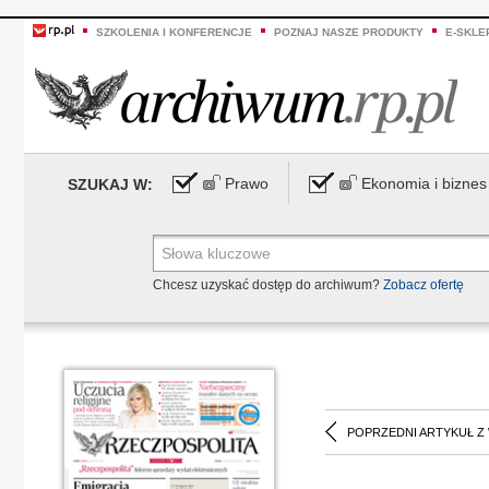
SZKOLENIA I KONFERENCJE
POZNAJ NASZE PRODUKTY
E-SKLE
Prawo
Ekonomia i biznes
SZUKAJ W:
Chcesz uzyskać dostęp do archiwum?
Zobacz ofertę
POPRZEDNI ARTYKUŁ Z