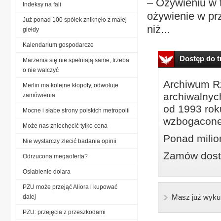
– Ożywieniu w t
Indeksy na fali
ożywienie w prz
Już ponad 100 spółek zniknęło z małej
niż...
giełdy
Kalendarium gospodarcze
Dostęp do tr
Marzenia się nie spełniają same, trzeba
o nie walczyć
Archiwum Rz
Merlin ma kolejne kłopoty, odwołuje
archiwalnyc
zamówienia
od 1993 roku
Mocne i słabe strony polskich metropolii
wzbogacone
Może nas zniechęcić tylko cena
Ponad milio
Nie wystarczy zlecić badania opinii
Zamów dostę
Odrzucona megaoferta?
Osłabienie dolara
PZU może przejąć Aliora i kupować
Masz już wyku
dalej
PZU: przejęcia z przeszkodami