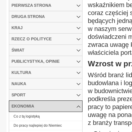
wskaźnikiem be
PIERWSZA STRONA
coraz częściej 
DRUGA STRONA
będących jedną
w naszym serwis
KRAJ
doświadczeni m
RZECZ O POLITYCE
zwraca uwagę 
ŚWIAT
właściciela port
PUBLICYSTYKA, OPINIE
Wzrost w p
KULTURA
Wśród branż lid
budowlana i log
NAUKA
w budownictwie
SPORT
podkreśla preze
pracy to papier
EKONOMIA
uwagę na ponad
Co z tą logistyką
z branży transpo
Do pracy najlepiej do Niemiec